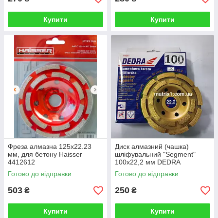
Купити
Купити
Фреза алмазна 125х22.23
Диск алмазний (чашка)
мм, для бетону Haisser
шліфувальний "Segment"
4412612
100х22,2 мм DEDRA
Готово до відправки
Готово до відправки
503
250
₴
₴
Купити
Купити