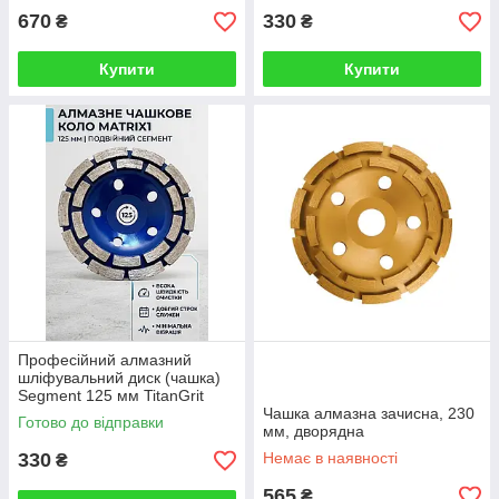
670
330
₴
₴
Купити
Купити
Професійний алмазний
шліфувальний диск (чашка)
Segment 125 мм TitanGrit
Чашка алмазна зачисна, 230
Готово до відправки
мм, дворядна
330
Немає в наявності
₴
565
₴