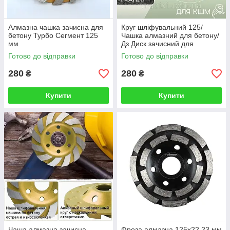
Алмазна чашка зачисна для
Круг шліфувальний 125/
бетону Турбо Сегмент 125
Чашка алмазний для бетону/
мм
Дз Диск зачисний для
болгарки 22,23 мм
Готово до відправки
Готово до відправки
280
280
₴
₴
Купити
Купити
Чаша алмазна зачисна
Фреза алмазна 125х22.23 мм