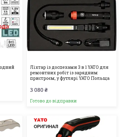
іодний
Ліхтар із доспехами 3 в 1 YATO для
ремонтних робіт із зарядним
пристроєм, у футлярі YATO Польща
3 080 ₴
Готово до відправки