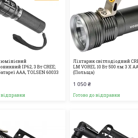
люмінієвий
Ліхтарик світлодіодний CR
никний IP62, 3 Вт CREE;
LM VOREL 10 Вт 500 лм 3 X А
 батареї AАA, TOLSEN 60033
(Польща)
1 050 ₴
о відправки
Готово до відправки