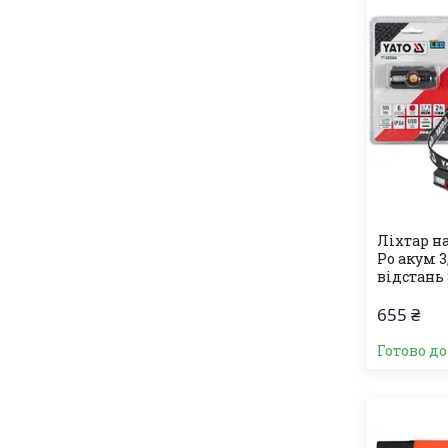
Ліхтар на
Po акум 3,
відстань 
655 ₴
Готово д