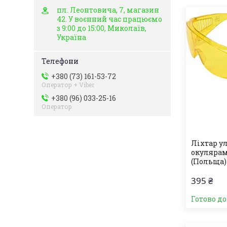
пл. Леонтовича, 7, магазин
42. У воєнний час працюємо
з 9:00 до 15:00, Миколаїв,
Україна
+380 (73) 161-53-72
Оператор + Viber
+380 (96) 033-25-16
Оператор
Ліхтар у
окулярам
(Польща)
395 ₴
Готово д