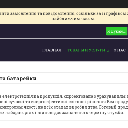
ти замовлення та повідомлення, оскільки за її графіком з
найближчим часом.
ГЛАВНАЯ
ТОВАРЫ И УСЛУГИ
О НАС
 та батарейки
це електротехнічна продукція, спроектована з урахуванням
еві сучасні та енергоефективні світлові рішення.Вся прод
контролем якості на всіх етапах виробництва. Готовий прод
их лабораторіях і відповідає зазначеного терміну служби.