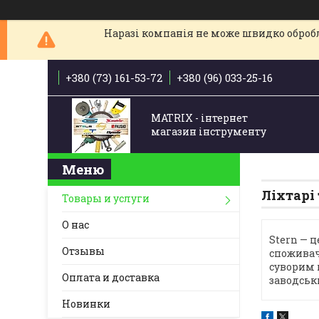
Наразі компанія не може швидко обробля
+380 (73) 161-53-72
+380 (96) 033-25-16
MATRIX - інтернет
магазин інструменту
Ліхтарі
Товары и услуги
О нас
Stern — 
Отзывы
споживач
суворим 
Оплата и доставка
заводськ
Новинки