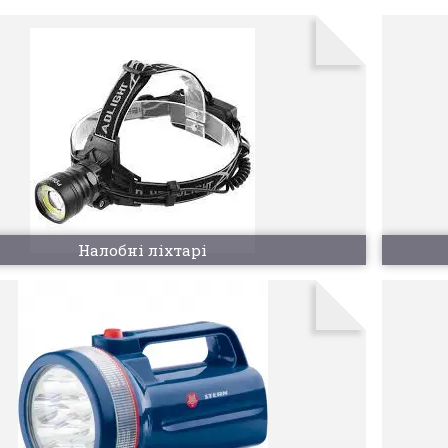
Налобні ліхтарі