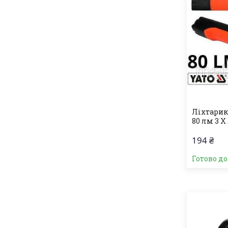
Ліхтарик
80 лм 3 X
194 ₴
Готово д