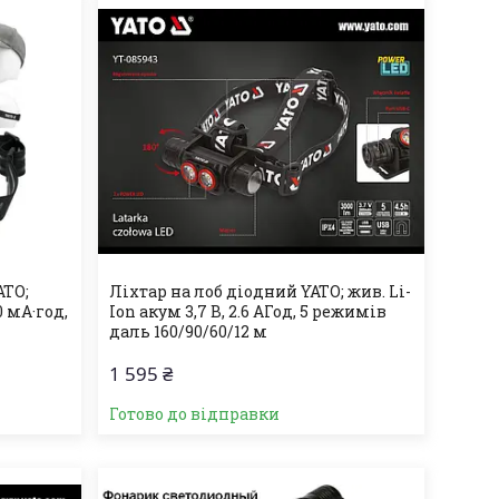
ATO;
Ліхтар на лоб діодний YATO; жив. Li-
0 мА·год,
Ion акум 3,7 В, 2.6 АГод, 5 режимів
даль 160/90/60/12 м
1 595 ₴
Готово до відправки