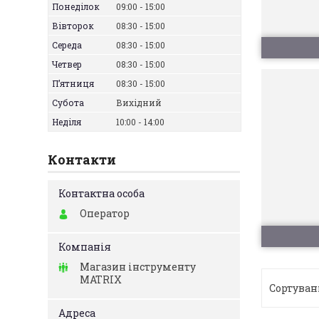
Понеділок
09:00
15:00
Вівторок
08:30
15:00
Середа
08:30
15:00
Четвер
08:30
15:00
Пʼятниця
08:30
15:00
Субота
Вихідний
Неділя
10:00
14:00
Контакти
Оператор
Магазин інструменту
MATRIX