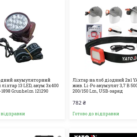
одний акумуляторний
Ліхтар на лоб діодний 2в1 Y
ліхтар 13 LED, акум 3х400
жив. Li-Po акумулят 3,7 В 50
1898 Grunhelm 121290
200/150 Lm, USB-заряд
782 ₴
о відправки
Готово до відправки