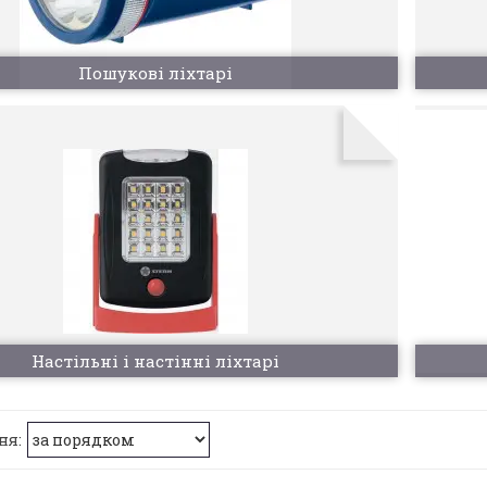
Пошукові ліхтарі
Настільні і настінні ліхтарі