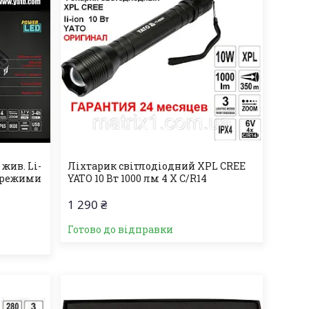
 жив. Li-
Ліхтарик світлодіодний XPL CREE
 3 режими
YATO 10 Вт 1000 лм 4 Х С/R14
1 290 ₴
Готово до відправки