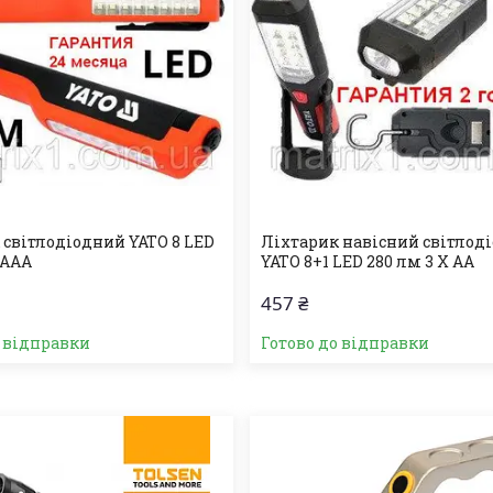
 світлодіодний YATO 8 LED
Ліхтарик навісний світлод
 ААА
YATO 8+1 LED 280 лм 3 X АА
457 ₴
о відправки
Готово до відправки