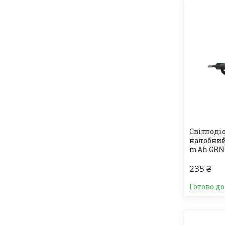
Світлоді
налобний 
mAh GRN-
235 ₴
Готово д