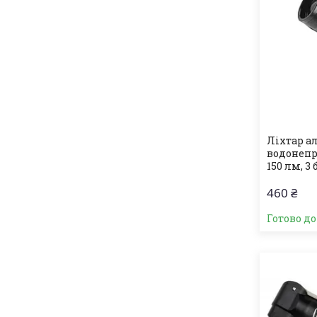
Ліхтар а
водонепро
150 лм, 3
460 ₴
Готово д