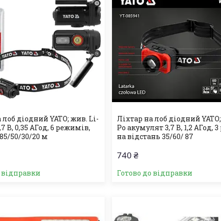
 лоб діодний YATO; жив. Li-
Ліхтар на лоб діодний YATO;
7 В, 0,35 АГод, 6 режимів,
Po акумулят 3,7 В, 1,2 АГод,
85/50/30/20 м
на відстань 35/60/ 87
740 ₴
о відправки
Готово до відправки