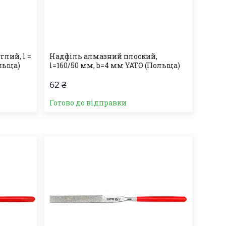
лий, l =
Надфіль алмазний плоский,
ольща)
l=160/50 мм, b=4 мм YATO (Польща)
62 ₴
Готово до відправки