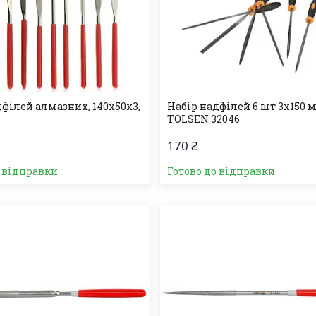
дфілей алмазних, 140х50х3,
Набір надфілей 6 шт 3х150 
TOLSEN 32046
170 ₴
о відправки
Готово до відправки