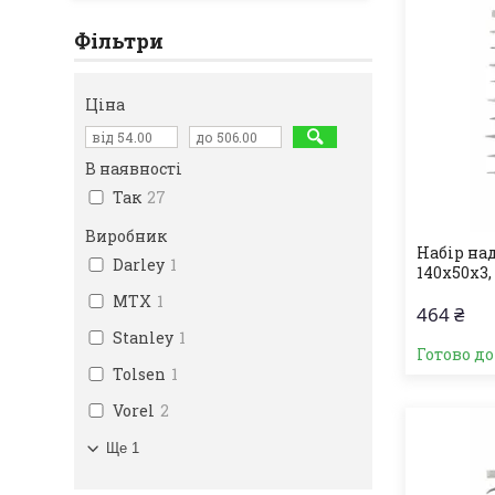
Фільтри
Ціна
В наявності
Так
27
Виробник
Набір на
Darley
1
140х50х3,
MTX
1
464 ₴
Stanley
1
Готово д
Tolsen
1
Vorel
2
Ще 1