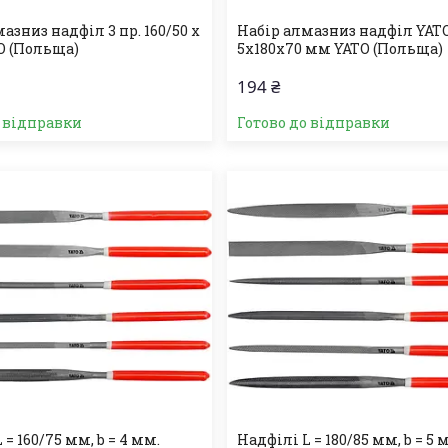
азниз надфіл 3 пр. 160/50 х
Набір алмазниз надфіл YATO
O (Польща)
5х180х70 мм YATO (Польща)
194 ₴
о відправки
Готово до відправки
 = 160/75 мм, b = 4 мм.
Надфілі L = 180/85 мм, b = 5 