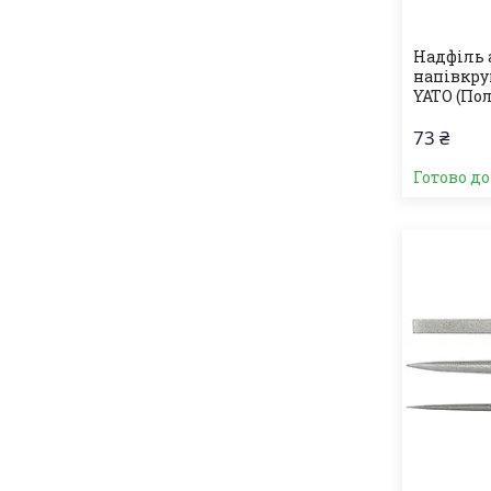
Надфіль 
напівкру
YATO (По
73 ₴
Готово д