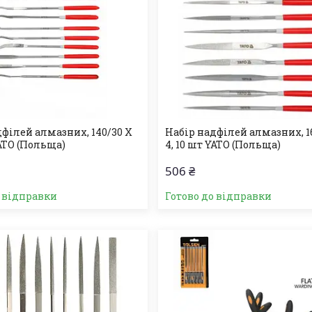
дфілей алмазних, 140/30 Х
Набір надфілей алмазних, 1
YATO (Польща)
4, 10 шт YATO (Польща)
506 ₴
о відправки
Готово до відправки