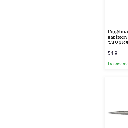
Надфіль 
напівкруг
YATO (По
54 ₴
Готово д