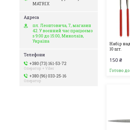
MATRIX
пл. Леонтовича, 7, магазин
42. У воєнний час працюємо
з 9:00 до 15:00, Миколаїв,
Україна
Набір на
10 шт.
150 ₴
+380 (73) 161-53-72
Оператор + Viber
Готово д
+380 (96) 033-25-16
Оператор