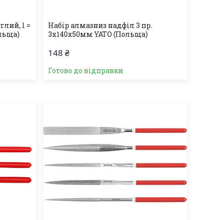
лий, l =
Набір алмазниз надфіл 3 пр.
ольща)
3х140х50мм YATO (Польща)
148 ₴
Готово до відправки