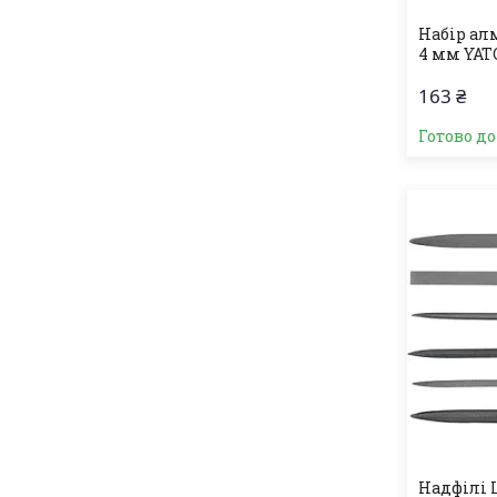
Набір алм
4 мм YAT
163 ₴
Готово д
Надфілі L