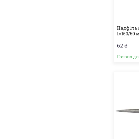
Надфіль 
l=160/50 
62 ₴
Готово д