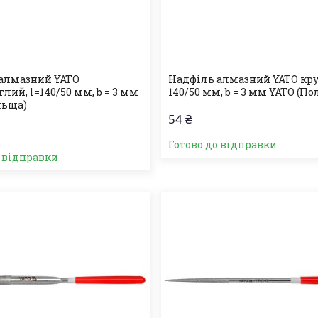
алмазний YATO
Надфіль алмазний YATO круг
лий, l=140/50 мм, b = 3 мм
140/50 мм, b = 3 мм YATO (П
льща)
54 ₴
Готово до відправки
о відправки