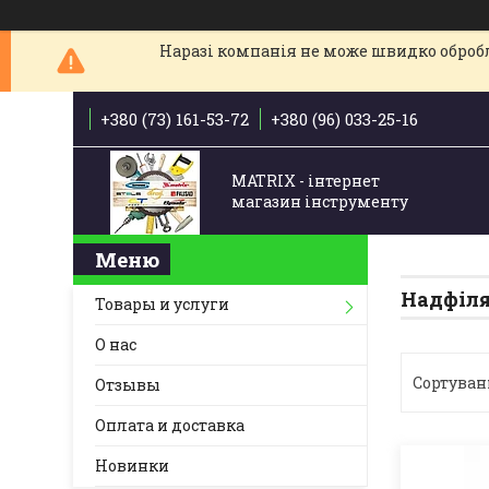
Наразі компанія не може швидко обробля
+380 (73) 161-53-72
+380 (96) 033-25-16
MATRIX - інтернет
магазин інструменту
Надфіл
Товары и услуги
О нас
Отзывы
Оплата и доставка
Новинки