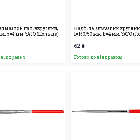
алмазний напівкруглий,
Надфіль алмазний круглий
мм, b=4 мм YATO (Польща)
l=160/50 мм, b=4 мм YATO (
62 ₴
о відправки
Готово до відправки