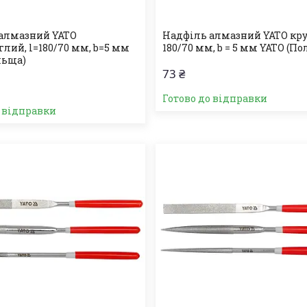
алмазний YATO
Надфіль алмазний YATO круг
глий, l=180/70 мм, b=5 мм
180/70 мм, b = 5 мм YATO (П
льща)
73 ₴
Готово до відправки
о відправки