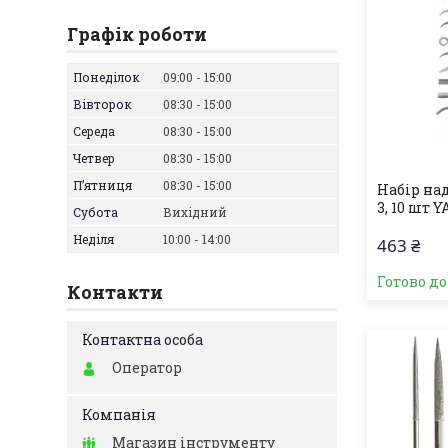
Графік роботи
Понеділок
09:00
15:00
Вівторок
08:30
15:00
Середа
08:30
15:00
Четвер
08:30
15:00
Пʼятниця
08:30
15:00
Набір на
3, 10 шт 
Субота
Вихідний
Неділя
10:00
14:00
463 ₴
Готово д
Контакти
Оператор
Магазин інструменту