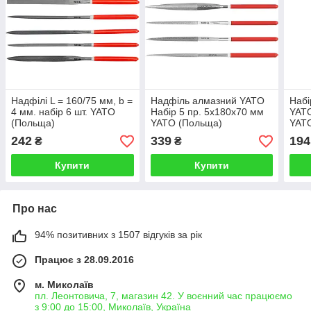
Надфілі L = 160/75 мм, b =
Надфіль алмазний YATO
Набі
4 мм. набір 6 шт. YATO
Набір 5 пр. 5х180х70 мм
YATO
(Польща)
YATO (Польща)
YAT
242
339
194
₴
₴
Купити
Купити
Про нас
94% позитивних з 1507 відгуків за рік
Працює з 28.09.2016
м. Миколаїв
пл. Леонтовича, 7, магазин 42. У воєнний час працюємо
з 9:00 до 15:00, Миколаїв, Україна