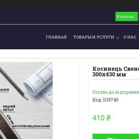
ГЛАВНАЯ
ТОВАРЫ И УСЛУГИ
О НАС
Косинець Свен
300х430 мм
Готово до відправк
Код:
D19740
410 ₴