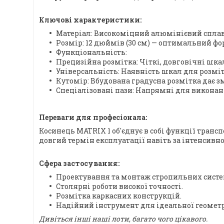
Ключові характеристики:
Матеріал: Високоміцний алюмінієвий сплав,
Розмір: 12 дюймів (30 см) — оптимальний фо
Функціональність:
Прецизійна розмітка: Чіткі, довговічні шка
Універсальність: Наявність шкал для розмітк
Кутомір: Вбудована градусна розмітка дає з
Спеціалізовані пази: Напрямні для виконан
Переваги для професіонала:
Косинець MATRIX 1 об'єднує в собі функції тран
довгий термін експлуатації навіть за інтенсивн
Сфера застосування:
Проектування та монтаж стропильних систе
Столярні роботи високої точності.
Розмітка каркасних конструкцій.
Надійний інструмент для ідеальної геометр
Дивіться інші наші лоти, багато чого цікавого.