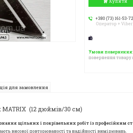
Купити
+380 (73) 161-53-7
Оператор + Viber
повернення товару 
ція для замовлення
MATRIX (12 дюймів/30 см)
конання щільних і покрівельних робіт із професійним 
ають високої повторюваності та надійності вимірювань.