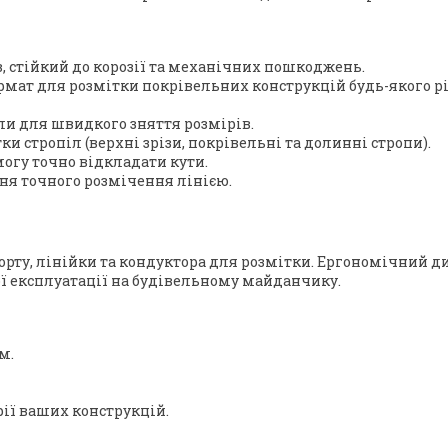
 стійкий до корозії та механічних пошкоджень.
рмат для розмітки покрівельних конструкцій будь-якого рі
ли для швидкого зняття розмірів.
и стропіл (верхні зрізи, покрівельні та долинні стропи).
могу точно відкладати кути.
ня точного розмічення лінією.
спорту, лінійки та кондуктора для розмітки. Ергономічний
ої експлуатації на будівельному майданчику.
м.
ії ваших конструкцій.