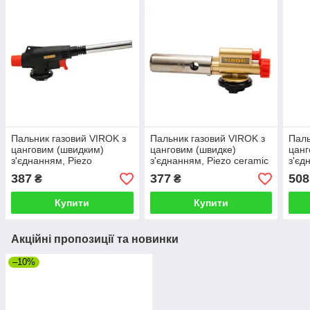
Пальник газовий VIROK з
Пальник газовий VIROK з
Паль
цанговим (швидким)
цанговим (швидке)
цанг
з'єднанням, Piezo
з'єднанням, Piezo ceramic
з'єд
cera
387
377
508
₴
₴
Купити
Купити
Акційні пропозиції та новинки
–10%