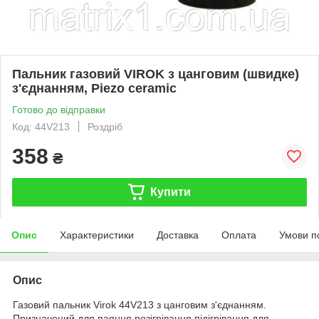
Пальник газовий VIROK з цанговим (швидке)
з'єднанням, Piezo ceramic
Готово до відправки
Код: 44V213
Роздріб
358
₴
Купити
Опис
Характеристики
Доставка
Оплата
Умови п
Опис
Газовий пальник Virok 44V213 з цанговим з'єднанням.
Призначений для паяння розігрівання підігрівання для