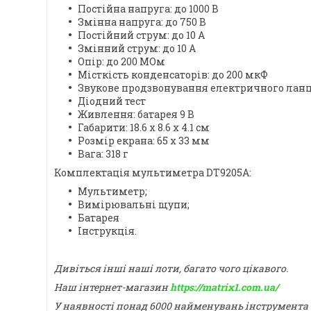
Постійна напруга: до 1000 В
Змінна напруга: до 750 В
Постійний струм: до 10 А
Змінний струм: до 10 А
Опір: до 200 МОм
Місткість конденсаторів: до 200 мкФ
Звукове продзвонування електричного лан
Діодний тест
Живлення: батарея 9 В
Габарити: 18.6 х 8.6 х 4.1 см
Розмір екрана: 65 х 33 мм
Вага: 318 г
Комплектація мультиметра DT9205A:
Мультиметр;
Вимірювальні щупи;
Батарея
Інструкція.
Дивіться інші наші лоти, багато чого цікавого.
Наш інтернет-магазин
https://matrix1.com.ua/
У наявності понад 6000 найменувань інструмента