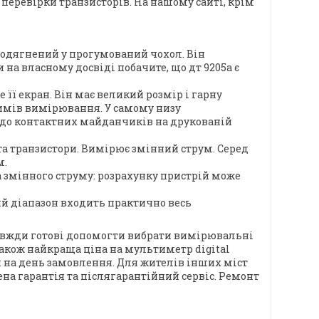
еревірки транзисторів. На нашому сайті, крім
 одягнений у прогумований чохол. Він
а власному досвіді побачите, що дт 9205а є
її екран. Він має великий розмір і гарну
жимів вимірювання. У самому низу
я до контактних майданчиків на друкованій
 та транзистори. Вимірює змінний струм. Серед
м.
 змінного струму: розрахунку пристрій може
й діапазон входить практично весь
 завжди готові допомогти вибрати вимірювальні
акож найкраща ціна на мультиметр digital
 на день замовлення. Для жителів інших міст
а гарантія та післягарантійний сервіс. Ремонт