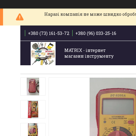
Наразі компанія не може швидко обробля
+380 (73) 161-53-72
+380 (96) 033-25-16
MATRIX - інтернет
магазин інструменту