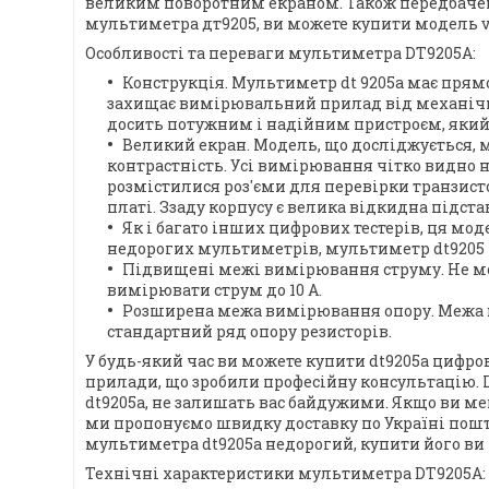
великим поворотним екраном. Також передбачен
мультиметра дт9205, ви можете купити модель vc9
Особливості та переваги мультиметра DT9205A:
Конструкція. Мультиметр dt 9205a має прямо
захищає вимірювальний прилад від механічног
досить потужним і надійним пристроєм, який 
Великий екран. Модель, що досліджується, м
контрастність. Усі вимірювання чітко видно
розмістилися роз'єми для перевірки транзис
платі. Ззаду корпусу є велика відкидна підст
Як і багато інших цифрових тестерів, ця мо
недорогих мультиметрів, мультиметр dt9205 
Підвищені межі вимірювання струму. Не мож
вимірювати струм до 10 А.
Розширена межа вимірювання опору. Межа в
стандартний ряд опору резисторів.
У будь-який час ви можете купити dt9205a цифро
прилади, що зробили професійну консультацію. 
dt9205a, не залишать вас байдужими. Якщо ви м
ми пропонуємо швидку доставку по Україні пошт
мультиметра dt9205a недорогий, купити його ви 
Технічні характеристики мультиметра DT9205A: