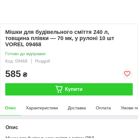
Мішки для будівельного сміття 240 л,
товщина плівки — 70 мк, у рулоні 10 шт
VOREL 09468
Готово до відправки
Код: 09468
Роздріб
585
₴
Купити
Опис
Характеристики
Доставка
Оплата
Умови п
Опис
Мішки для будівельного сміття з плівки ПВД.