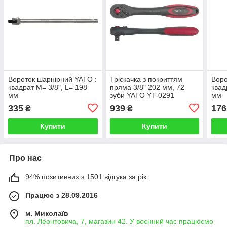
Вороток шарнірний YATO :
Тріскачка з покриттям
Воро
квадрат M= 3/8", L= 198
пряма 3/8" 202 мм, 72
квад
мм
зуби YATO YT-0291
мм
335
939
176
₴
₴
Купити
Купити
Про нас
94% позитивних з 1501 відгука за рік
Працює з 28.09.2016
м. Миколаїв
пл. Леонтовича, 7, магазин 42. У воєнний час працюємо