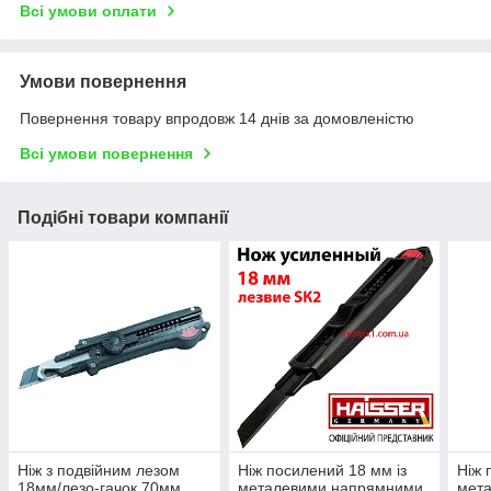
Всі умови оплати
Умови повернення
Повернення товару впродовж 14 днів за домовленістю
Всі умови повернення
Подібні товари компанії
Ніж з подвійним лезом
Ніж посилений 18 мм із
Ніж 
18мм/лезо-гачок 70мм
металевими напрямними,
мет