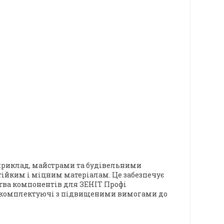
априклад, майстрами та будівельними
стійким і міцним матеріалам. Це забезпечує
цтва компонентів для ЗЕНІТ Профі
ся комплектуючі з підвищеними вимогами до