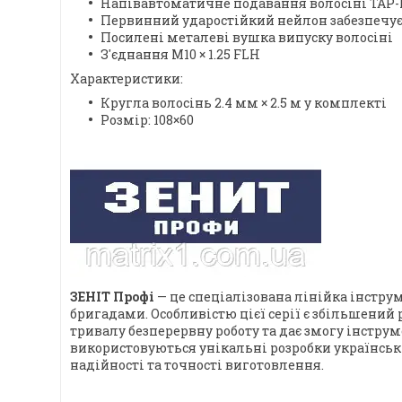
Напівавтоматичне подавання волосіні TAP-
Первинний ударостійкий нейлон забезпечує 
Посилені металеві вушка випуску волосіні
З'єднання М10 × 1.25 FLH
Характеристики:
Кругла волосінь 2.4 мм × 2.5 м у комплекті
Розмір: 108×60
ЗЕНІТ Профі
— це спеціалізована лінійка інстр
бригадами. Особливістю цієї серії є збільшений
тривалу безперервну роботу та дає змогу інстр
використовуються унікальні розробки українсь
надійності та точності виготовлення.