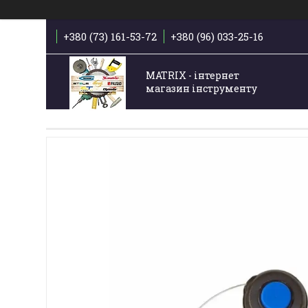
+380 (73) 161-53-72
+380 (96) 033-25-16
MATRIX - інтернет
магазин інструменту