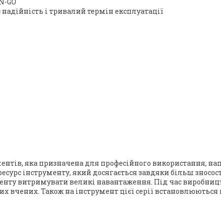
N-GO
надійність і тривалий термін експлуатації
ументів, яка призначена для професійного використання, н
 ресурс інструменту, який досягається завдяки більш зносо
ументу витримувати великі навантаження. Під час виробни
ких вчених. Також на інструмент цієї серії встановлюють