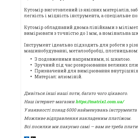
Кутомір виготовлений із якісних матеріалів, за
легкість і міцність інструмента, а спеціальне п
Кутомір обладнаний двома лінійками з мілімет
вимірювати з точністю до 1 мм, а номінальна шка
Інструмент ідеально підходить для роботи з різ
машинобудуванні, металообробці, плотницькому 
З подовженими напрямними, зі шкалою.
Зручний під час розкроювання великих пли
Призначений для вимірювання внутрішніх і з
Матеріал: алюміній.
Дивіться інші наші лоти, багато чого цікавого.
Наш інтернет-магазин
https://matrix1.com.ua/
У наявності понад 6000 найменувань інструмента
Можливе відправлення накладеним платіжом.
Всі посилки ми пакуємо самі — вам не треба плати