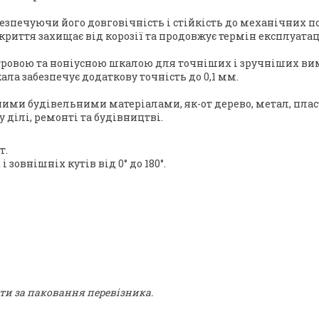
безпечуючи його довговічність і стійкість до механічних 
окриття захищає від корозії та продовжує термін експлуатац
ровою та ноніусною шкалою для точніших і зручніших ви
ла забезпечує додаткову точність до 0,1 мм.
ними будівельними матеріалами, як-от дерево, метал, плас
ділі, ремонті та будівництві.
т.
овнішніх кутів від 0° до 180°.
ти за паковання перевізника.