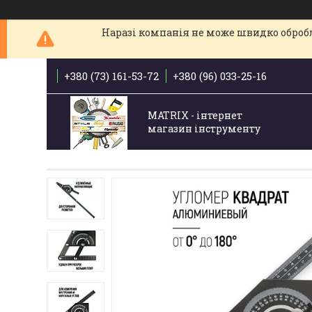
Наразі компанія не може швидко обробля
+380 (73) 161-53-72
+380 (96) 033-25-16
MATRIX - інтернет
магазин інструменту