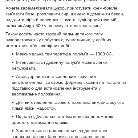
Хочете карамелізувати цукор, приготувати крем-брюле,
зав'язати безе, розплавити сир, швидко підсмажити бекон,
видалити пір'я й ворсинки — купіть кулінарний газовий
пальник Asign-600 у нашому інтернет-магазині/
Також досить часто газовий пальник такого типу
використовують у побутових, туристичних, у дрібних
ремонтних або ювелірних робіт.
Максимальна температура полум'я — 1300
0
С.
Інтенсивність і довжину полум'я можна легко
регулювати.
Аксесуар вирізняється легким і зручним
виготовленням і за своєю формою схожий на пістолет із
підставкою для встановлення інструмента у
вертикальне положення.
Для виготовлення газового пальника використовують
тільки якісні жаросток.
Підпал відбувається автоматично за допомогою
простого натискання клавіші.
Запас пального поповнюється за допомогою
запасних газових балончиків для запальничок.