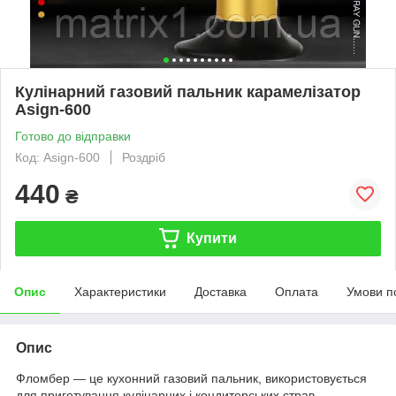
Кулінарний газовий пальник карамелізатор
Asign-600
Готово до відправки
Код: Asign-600
Роздріб
440
₴
Купити
Опис
Характеристики
Доставка
Оплата
Умови п
Опис
Фломбер — це кухонний газовий пальник, використовується
для приготування кулінарних і кондитерських страв.