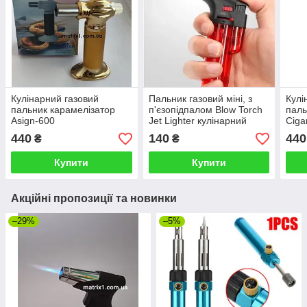
Кулінарний газовий
Пальник газовий міні, з
Кулі
пальник карамелізатор
п'єзопідпалом Blow Torch
паль
Asign-600
Jet Lighter кулінарний
Ciga
пальник
440
140
440
₴
₴
Купити
Купити
Акційні пропозиції та новинки
–29%
–5%