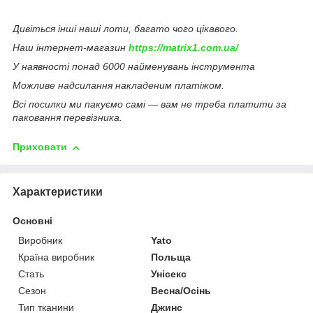
Дивіться інші наші лоти, багато чого цікавого.
Наш інтернет-магазин
https://matrix1.com.ua/
У наявності понад 6000 найменувань інструмента
Можливе надсилання накладеним платіжом.
Всі посилки ми пакуємо самі — вам не треба платити за
паковання перевізника.
Приховати
Характеристики
Основні
Виробник
Yato
Країна виробник
Польща
Стать
Унісекс
Сезон
Весна/Осінь
Тип тканини
Джинс