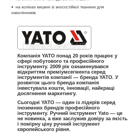
на колінах кишені зі зносостійкої тканини для
наколінників
Компанія
YATO
понад 20 років працює у
сфері побутового та професійного
інструменту. 2009 рік ознаменувався
відкриттям преміумсегмента серед
інструментів компанії — бренда YATO. У
розвиток цього бренда компанія
інвестувала кошти, інновації, найкращі
досягнення маркетингу.
Сьогодні
YATO
— один із лідерів серед
іноземних брендів професійного
інструменту. Ручний інструмент Yato — це
не новинка, а вже заслужив довіру за якість
і помірну ціну ручний інструмент
європейського рівня.