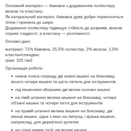
Основний матеріал — бавовна з додаванням поліестеру,
віскози та еластану.
Як натуральний матеріал, бавовна дуже добре переноситься
тілом і приємна до шкіри.
Додавання поліестеру підвищує стійкість до розривів, віскози
сприяє гладкості, а еластану — розтяжності.
Основні дані:
матеріал: 71% бавовна, 25,5% поліестер, 2% віскоза, 1,5%
еластан/спендекс
граж: 325 г/м2
Організація роботи:
нижче пояса спереду дві знімні кишені на блискавці,
всього чотири кишені та шість петель для інструментів
під кишенями-зборками дві великі основні кишені
на лівій штанині велика кишеня на блискавці, чотири
об'ємні кишені та чотири петлі для інструментів
на правій штанині велика кишеня на блискавці, дві
менші кишені, одна з яких на липучці, і вузька кишеня,
наприклад, для дерев'яної рулетки
на спині нижче талії дві великі кишені