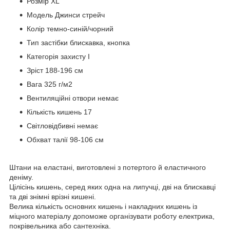
Розмір XL
Модель Джинси стрейч
Колір темно-синій/чорний
Тип застібки блискавка, кнопка
Категорія захисту I
Зріст 188-196 см
Вага 325 г/м2
Вентиляційні отвори немає
Кількість кишень 17
Світловідбивні немає
Обхват талії 98-106 см
Штани на еластані, виготовлені з потертого й еластичного
деніму.
Цілісінь кишень, серед яких одна на липучці, дві на блискавці
та дві знімні врізні кишені.
Велика кількість основних кишень і накладних кишень із
міцного матеріалу допоможе організувати роботу електрика,
покрівельника або сантехніка.