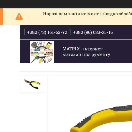
Наразі компанія не може швидко обробля
+380 (73) 161-53-72
+380 (96) 033-25-16
MATRIX - інтернет
магазин інструменту