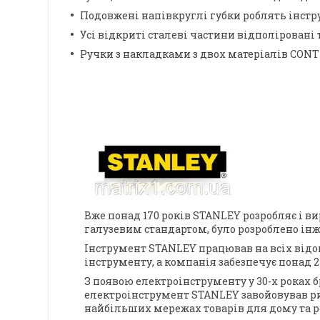
Подовжені напівкруглі губки роблять інст
Усі відкриті сталеві частини відполіровані 
Ручки з накладками з двох матеріалів CONT
Вже понад 170 років STANLEY розробляє і ви
галузевим стандартом, було розроблено інж
Інструмент STANLEY працював на всіх відоми
інструменту, а компанія забезпечує понад 
З появою електроінструменту у 30-х роках б
електроінструмент STANLEY завойовував рин
найбільших мережах товарів для дому та р