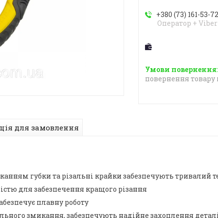
+380 (73) 161-53-7
Оператор + Viber
повернення товару 
ція для замовлення
канням губки та різальні крайки забезпечують тривалий т
ністю для забезпечення кращого різання
абезпечує плавну роботу
еального змикання, забезпечують надійне захоплення детал