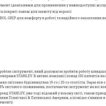
румент ідеальними для проникнення у важкодоступні місц
та покриті лаком для захисту від корозії
ROL-GRIP для комфорту в роботі та надійного захоплення 
робляє інструмент, який допомагає зробити роботу швидшою 
енерами STANLEY. В активі компанії понад 150 патентів на
х світових будівництвах 19-го і 20-го століття. Зараз він
25% світового споживання, постачаючи інструмент на всі ко
ренд STANLEY, уже тоді відомий у всьому світі, також приєд
ки Північної й Латинської Америки, а пізніше з'явився в А
емонту.