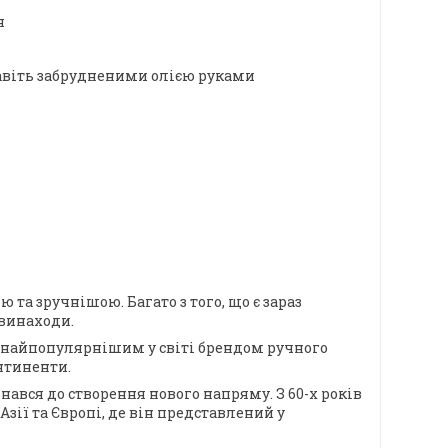
я
навіть забрудненими олією руками
та зручнішою. Багато з того, що є зараз
 винаходи.
 є найпопулярнішим у світі брендом ручного
нтиненти.
нався до створення нового напряму. З 60-х років
зії та Європі, де він представлений у