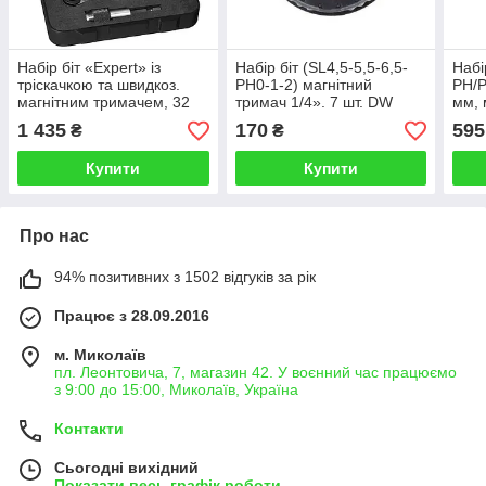
Набір біт «Expert» із
Набір біт (SL4,5-5,5-6,5-
Набі
тріскачкою та швидкоз.
PH0-1-2) магнітний
РН/P
магнітним тримачем, 32
тримач 1/4». 7 шт. DW
мм, 
шт. STANLEY 1-13-905
STANLEY 1-68-735
60 м
1 435
170
595
₴
₴
STA
Купити
Купити
Про нас
94% позитивних з 1502 відгуків за рік
Працює з 28.09.2016
м. Миколаїв
пл. Леонтовича, 7, магазин 42. У воєнний час працюємо
з 9:00 до 15:00, Миколаїв, Україна
Контакти
Сьогодні вихідний
Показати весь графік роботи