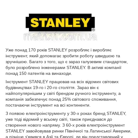
Уже понад 170 років STANLEY розробляє і виробляє
інструмент, який допомагає зробити роботу швидшою та
зручнішою. Багато з того, що є зараз галузевим стандартом,
було розроблено інженерами STANLEY. В активі компанії
понад 150 патентів на винаходи.
Інструмент STANLEY працював на всіх відомих світових
будівництвах 19-го і 20-го століття. Зараз він є
найпопулярнішим у світі брендом ручного інструменту, а
компанія забезпечує понад 25% світового споживання,
постачаючи інструмент на всі континенти.
З появою електроінструменту у 30-х роках бренд STANLEY,
уже тоді відомий у всьому світі, також приєднався до
створення нового напряму. З 60-х років електроінструмент
STANLEY завойовував ринки Північної та Латинської Америки,
а пізніше з'явився в Азії та Європі, де він представлений у