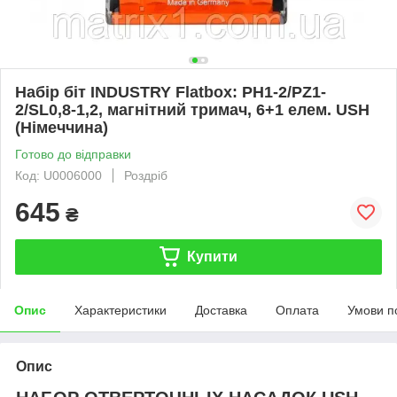
Набір біт INDUSTRY Flatbox: PH1-2/PZ1-
2/SL0,8-1,2, магнітний тримач, 6+1 елем. USH
(Німеччина)
Готово до відправки
Код: U0006000
Роздріб
645
₴
Купити
Опис
Характеристики
Доставка
Оплата
Умови п
Опис