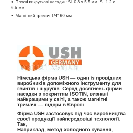
Плоскі викруткові насадки: SL 0.8 x 5.5 мм, SL 1.2 x
6.5 мм
Магнітний тримач 1/4" 60 мм
Німецька фірма
USH
— один із провідних
виробників допоміжного інструменту для
гвинтів і шурупів. Серед досягнень фірми
насадки з покриттям ISOTIN, визнані
найкращими у світі, а також магнітні
тримачі — лідери в Європі.
Фірма
USH
застосовує під час виробництва
своєї продукції найпередовіші технології.
Так,
Наприклад, метод холодного кування,