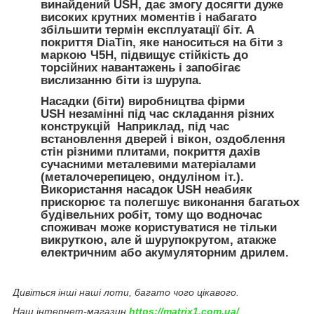
винайдений
USH
, дає змогу досягти дуже
високих крутних моментів і набагато
збільшити термін експлуатації біт. А
покриття DiaTin, яке наноситься на біти з
маркою Ч5Н, підвищує стійкість до
торсійних навантажень і запобігає
вислизанню біти із шурупа.
Насадки (біти) виробництва фірми
USH
незамінні під час складання різних
конструкцій Наприклад, під час
встановлення дверей і вікон, оздоблення
стін різними плитами, покриття дахів
сучасними металевими матеріалами
(металочерепицею, ондуліном іт.).
Використання насадок
USH
неабияк
прискорює та полегшує виконання багатьох
будівельних робіт, тому що водночас
споживач може користуватися не тільки
викруткою, але й шурупокрутом, атакже
електричним або акумуляторним дрилем.
Дивіться інші наші лоти, багато чого цікавого.
Наш інтернет-магазин
https://matrix1.com.ua/