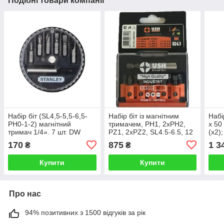
Подібні товари компанії
Набір біт (SL4,5-5,5-6,5-
Набір біт із магнітним
Набі
PH0-1-2) магнітний
тримачем, PH1, 2xPH2,
х 50
тримач 1/4». 7 шт. DW
PZ1, 2xPZ2, SL4.5-6.5, 12
(х2)
STANLEY 1-68-735
ялів. Industry USH
трим
170
875
1 3
₴
₴
(Німеччина)
USH
Купити
Купити
Про нас
94% позитивних з 1500 відгуків за рік