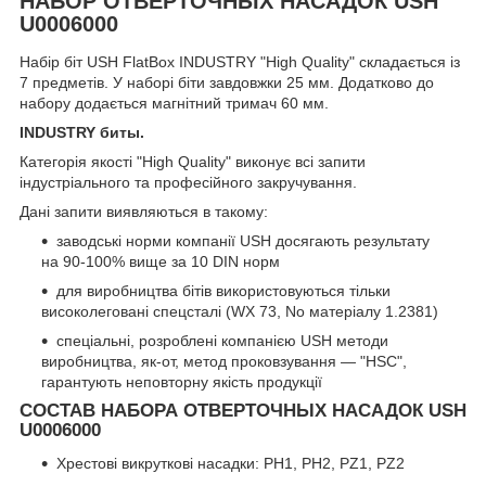
НАБОР ОТВЕРТОЧНЫХ НАСАДОК USH
U0006000
Набір біт USH FlatBox INDUSTRY "High Quality" складається із
7 предметів. У наборі біти завдовжки 25 мм. Додатково до
набору додається магнітний тримач 60 мм.
INDUSTRY биты.
Категорія якості "High Quality" виконує всі запити
індустріального та професійного закручування.
Дані запити виявляються в такому:
заводські норми компанії USH досягають результату
на 90-100% вище за 10 DIN норм
для виробництва бітів використовуються тільки
високолеговані спецсталі (WX 73, No матеріалу 1.2381)
спеціальні, розроблені компанією USH методи
виробництва, як-от, метод проковзування — "HSC",
гарантують неповторну якість продукції
СОСТАВ НАБОРА ОТВЕРТОЧНЫХ НАСАДОК USH
U0006000
Хрестові викруткові насадки: PH1, PH2, PZ1, PZ2