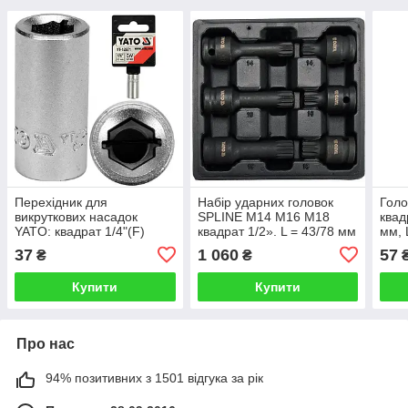
Перехідник для
Набір ударних головок
Голо
викруткових насадок
SPLINE M14 M16 M18
квад
YATO: квадрат 1/4"(F)
квадрат 1/2». L = 43/78 мм
мм, 
HEX- 1/4 (M)6,3 мм, CrV
CrMo, 6 од. YATO
37
1 060
57
₴
₴
Купити
Купити
Про нас
94% позитивних з 1501 відгука за рік