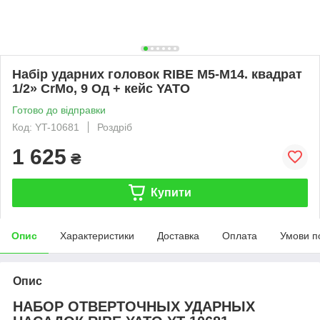
Набір ударних головок RIBE M5-M14. квадрат
1/2» CrMo, 9 Од + кейс YATO
Готово до відправки
Код: YT-10681
Роздріб
1 625
₴
Купити
Опис
Характеристики
Доставка
Оплата
Умови п
Опис
НАБОР ОТВЕРТОЧНЫХ УДАРНЫХ