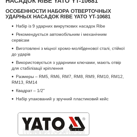
НАСАДОК RIBE YATO YT-10681
ОСОБЕННОСТИ НАБОРА ОТВЕРТОЧНЫХ
УДАРНЫХ НАСАДОК RIBE YATO YT-10681
Набір із 9 ударних викруткових насадок Ribe
Рекомендується автомобільним і механічним
сервісам
Виготовлені з міцної хромо-молібденової сталі, стійкої
до ударів
Використовується з ударними ключами, мають отвір
для стабілізації кріплення
Размеры – RM5, RM6, RM7, RM8, RM9, RM10, RM12,
RM13, RM14
Квадрат – 1/2"
Набір упакований у зручний пластиковий кейс