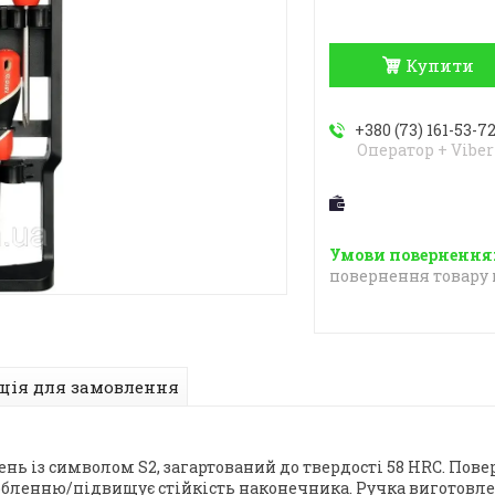
Купити
+380 (73) 161-53-7
Оператор + Viber
повернення товару 
ція для замовлення
жень із символом S2, загартований до твердості 58 HRC. По
бленню/підвищує стійкість наконечника. Ручка виготовлен