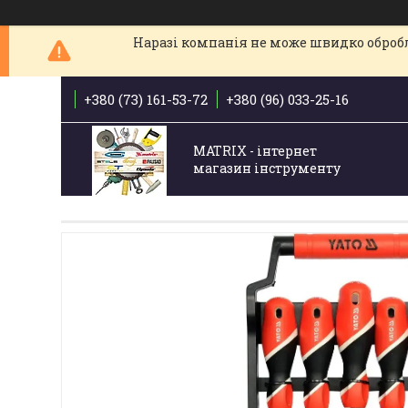
Наразі компанія не може швидко обробля
+380 (73) 161-53-72
+380 (96) 033-25-16
MATRIX - інтернет
магазин інструменту