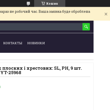
Кошик
араз не робочий час. Ваша заявка буде оброблена
КОНТАКТЫ
НОВИНКИ
плоских і хрестових: SL, PH, 9 шт.
YT-25968
и