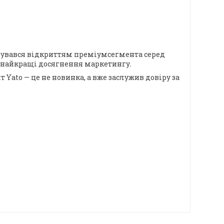
менувався відкриттям преміумсегмента серед
ї, найкращі досягнення маркетингу.
 Yato — це не новинка, а вже заслужив довіру за