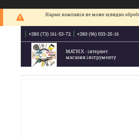
Наразі компанія не може швидко обробля
+380 (73) 161-53-72
+380 (96) 033-25-16
MATRIX - інтернет
магазин інструменту