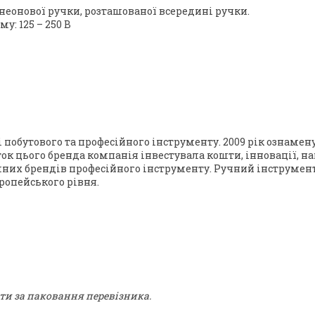
неонової ручки, розташованої всередині ручки.
: 125 – 250 В
і побутового та професійного інструменту. 2009 рік ознам
ток цього бренда компанія інвестувала кошти, інновації, 
емних брендів професійного інструменту. Ручний інструмент 
вропейського рівня.
ти за паковання перевізника.