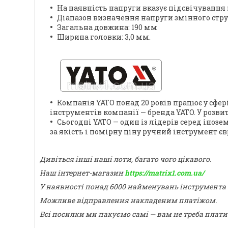
На наявність напруги вказує підсвічування 
Діапазон визначення напруги змінного струму
Загальна довжина: 190 мм
Ширина головки: 3,0 мм.
Компанія YATO понад 20 років працює у сфер
інструментів компанії — бренда YATO. У розви
Сьогодні YATO — один із лідерів серед іноз
за якість і помірну ціну ручний інструмент є
Дивіться інші наші лоти, багато чого цікавого.
Наш інтернет-магазин
https://matrix1.com.ua/
У наявності понад 6000 найменувань інструмента
Можливе відправлення накладеним платіжом.
Всі посилки ми пакуємо самі — вам не треба плати