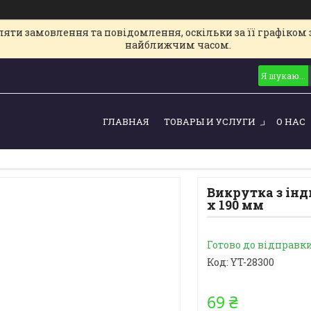
ти замовлення та повідомлення, оскільки за її графіком з
найближчим часом.
ГЛАВНАЯ
ТОВАРЫ И УСЛУГИ
О НАС
Викрутка з інд
х 190 мм
Готово до відправк
Код:
YT-28300
69 ₴