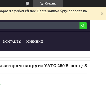
Кошик
араз не робочий час. Ваша заявка буде оброблена
КОНТАКТЫ
НОВИНКИ
икатором напруги YATO 250 В. шліц- 3
и