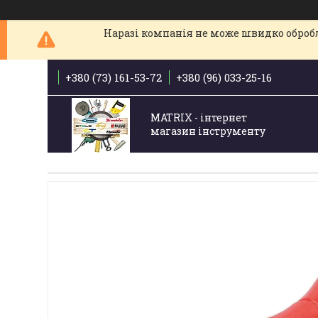
Наразі компанія не може швидко обробля
+380 (73) 161-53-72
+380 (96) 033-25-16
MATRIX - інтернет
магазин інструменту