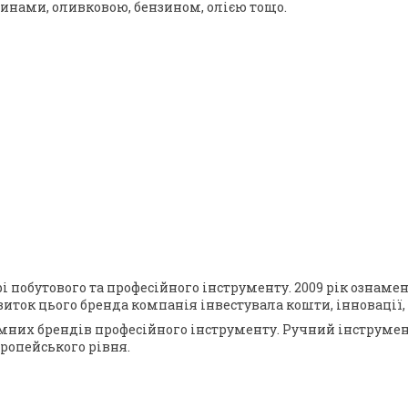
инами, оливковою, бензином, олією тощо.
рі побутового та професійного інструменту. 2009 рік озна
звиток цього бренда компанія інвестувала кошти, інноваці
емних брендів професійного інструменту. Ручний інструмент
вропейського рівня.