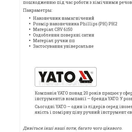
пошкодженню під час роботи з хімічними речов
Пакраметры:
Наконечник намагнічений
Розмір наконечника Phillips (PH) PH2
Матеріал CRV 6150
Оздоблення поверхні сатин
Матеріал ручки пп
Застосування універсальне
Компанія YATO понад 20 років працює у сфе
інструментів компанії — бренда YATO. У ро
Сьогодні YATO — один із лідерів серед іноз
якість і помірну ціну ручний інструмент є
Дивіться інші наші лоти, багато чого цікавого.