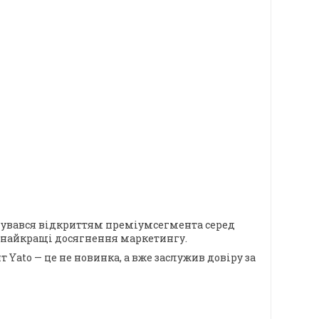
менувався відкриттям преміумсегмента серед
ї, найкращі досягнення маркетингу.
 Yato — це не новинка, а вже заслужив довіру за