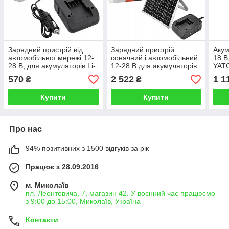
Зарядний пристрій від
Зарядний пристрій
Акум
автомобільної мережі 12-
сонячний і автомобільний
18 В
28 B, для акумуляторів Li-
12-28 B для акумуляторів
YATO
Ion 18 В, 2 А, USB-в YATO
Li-Ion 18 В, 2 А, YATO
570
2 522
1 1
₴
₴
Оригінал
Оригінал
Купити
Купити
Про нас
94% позитивних з 1500 відгуків за рік
Працює з 28.09.2016
м. Миколаїв
пл. Леонтовича, 7, магазин 42. У воєнний час працюємо
з 9:00 до 15:00, Миколаїв, Україна
Контакти