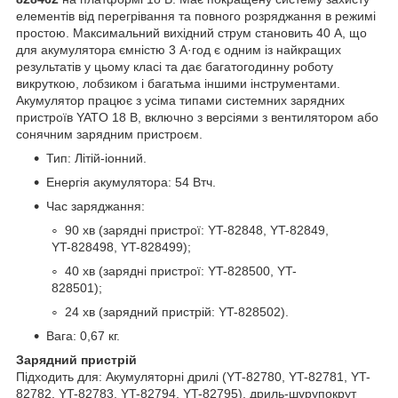
елементів від перегрівання та повного розряджання в режимі
простою. Максимальний вихідний струм становить 40 А, що
для акумулятора ємністю 3 А·год є одним із найкращих
результатів у цьому класі та дає багатогодинну роботу
викруткою, лобзиком і багатьма іншими інструментами.
Акумулятор працює з усіма типами системних зарядних
пристроїв YATO 18 В, включно з версіями з вентилятором або
сонячним зарядним пристроєм.
Тип: Літій-іонний.
Енергія акумулятора: 54 Втч.
Час заряджання:
90 хв (зарядні пристрої: YT-82848, YT-82849,
YT-828498, YT-828499);
40 хв (зарядні пристрої: YT-828500, YT-
828501);
24 хв (зарядний пристрій: YT-828502).
Вага: 0,67 кг.
Зарядний пристрій
Підходить для: Акумуляторні дрилі (YT-82780, YT-82781, YT-
82782, YT-82783, YT-82794, YT-82795), дриль-шурупокрут