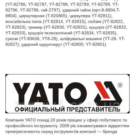
(YT-82786, YT-82787, YT-82788, YT-82789, YT-82789, YT-
82796, YT-82796, гай-2797), ударний гайок (ерт-8-8804,T-
8804), циркулярная (T-820805), циркуляра YT-82811),
консабельна пила (YT-82814, YT-82815), лобзик (YT-82822,
YT-82823), тример (УТ-82830, YT-82831), кущоріз (УТ-82832,
YT-82833), кущоріз телескопічний (YT-82834, YT-82835),
сукози (YT-83636, YT8-28), шліфувальні машини (YT-28- YT-
82827), ударний шурупокрут (YT-82800, YT-82801).
Компанія YATO понад 20 років працює у сфері побутового та
професійного інструменту. 2009 рік ознаменувався відкриттям
преміумсегмента серед інструментів компанії — бренда