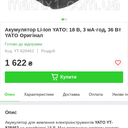
Акумулятор Li-Ion YATO: 18 В, 3 мА·год, 36 Вт
YATO Оригінал
Готово до відправки
Код: YT-828462
Роздріб
1 622
₴
Купити
Опис
Характеристики
Доставка
Оплата
Умови п
Опис
Акумулятор для живлення електроінструментів
YATO YT-
828462
на платформі 18 В. Має покращену систему захисту