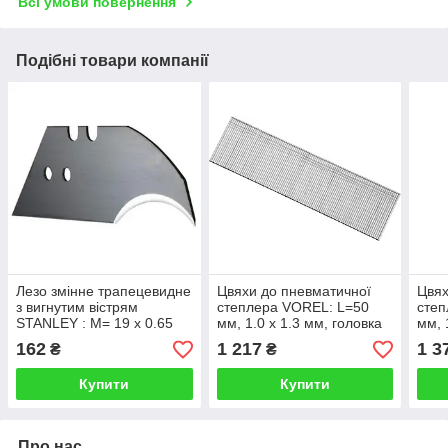
Всі умови повернення
Подібні товари компанії
Лезо змінне трапецевидне
Цвяхи до пневматичної
Цвях
з вигнутим вістрям
степлера VOREL: L=50
степ
STANLEY : M= 19 x 0.65
мм, 1.0 x 1.3 мм, головка
мм, 
мм. L= 60 мм. 5 (Шт/Уп.)
— 1.8 мм, 3400 шт. (YT-
— 1.
162
1 217
1 3
₴
₴
09203)
0920
Купити
Купити
Про нас