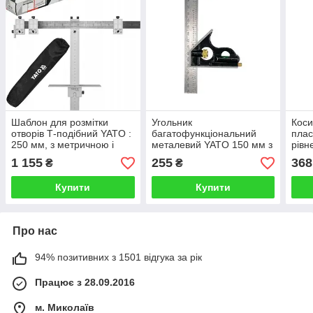
Шаблон для розмітки
Угольник
Коси
отворів Т-подібний YATO :
багатофункціональний
плас
250 мм, з метричною і
металевий YATO 150 мм з
рівн
дюймовою шкалами +
прямим углом і рівнем 45
243
1 155
255
368
₴
₴
чохол
| 90 ˚
Купити
Купити
Про нас
94% позитивних з 1501 відгука за рік
Працює з 28.09.2016
м. Миколаїв