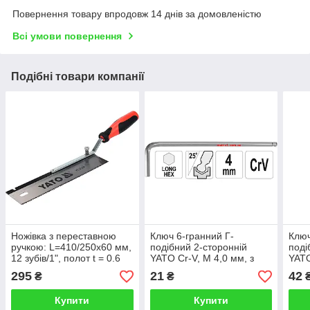
Повернення товару впродовж 14 днів за домовленістю
Всі умови повернення
Подібні товари компанії
Ножівка з переставною
Ключ 6-гранний Г-
Ключ
ручкою: L=410/250х60 мм,
подібний 2-сторонній
поді
12 зубів/1", полот t = 0.6
YATO Cr-V, М 4,0 мм, з
YATO
мм YATO Польща
кульовим наконечником,
куль
295
21
42
₴
₴
25 х 106 мм
32 х
Купити
Купити