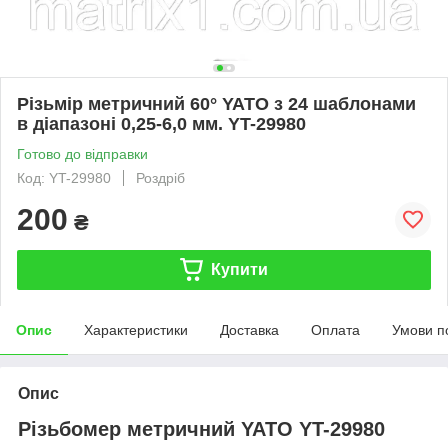
Різьмір метричний 60° YATO з 24 шаблонами
в діапазоні 0,25-6,0 мм. YT-29980
Готово до відправки
Код: YT-29980
Роздріб
200
₴
Купити
Опис
Характеристики
Доставка
Оплата
Умови п
Опис
Різьбомер метричний YATO YT-29980