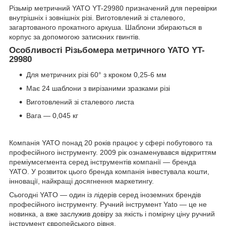
Різьмір метричний YATO YT-29980 призначений для перевірки
внутрішніх і зовнішніх різі. Виготовлений зі сталевого,
загартованого прокатного аркуша. Шаблони збираються в
корпус за допомогою затискних гвинтів.
Особливості Різьбомера метричного YATO YT-
29980
Для метричних різі 60° з кроком 0,25-6 мм
Має 24 шаблони з вирізаними зразками різі
Виготовлений зі сталевого листа
Вага — 0,045 кг
Компанія YATO понад 20 років працює у сфері побутового та
професійного інструменту. 2009 рік ознаменувався відкриттям
преміумсегмента серед інструментів компанії — бренда
YATO. У розвиток цього бренда компанія інвестувала кошти,
інновації, найкращі досягнення маркетингу.
Сьогодні YATO — один із лідерів серед іноземних брендів
професійного інструменту. Ручний інструмент Yato — це не
новинка, а вже заслужив довіру за якість і помірну ціну ручний
інструмент європейського рівня.