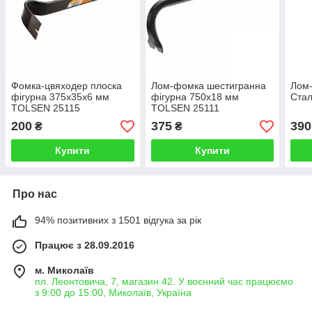
Фомка-цвяходер плоска
Лом-фомка шестигранна
Лом-
фігурна 375х35х6 мм
фігурна 750х18 мм
Стал
TOLSEN 25115
TOLSEN 25111
200
375
390
₴
₴
Купити
Купити
Про нас
94% позитивних з 1501 відгука за рік
Працює з 28.09.2016
м. Миколаїв
пл. Леонтовича, 7, магазин 42. У воєнний час працюємо
з 9:00 до 15:00, Миколаїв, Україна