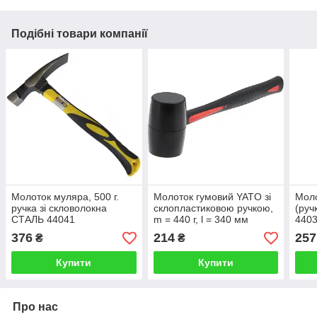
Подібні товари компанії
Молоток муляра, 500 г.
Молоток гумовий YATO зі
Моло
ручка зі скловолокна
склопластиковою ручкою,
(руч
СТАЛЬ 44041
m = 440 г, l = 340 мм
440
376
214
257
₴
₴
Купити
Купити
Про нас