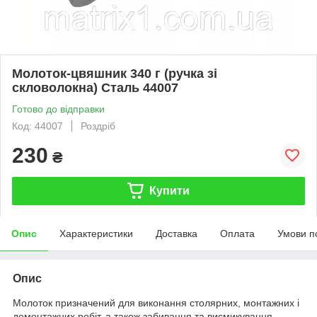
Молоток-цвяшник 340 г (ручка зі
скловолокна) Сталь 44007
Готово до відправки
Код: 44007
Роздріб
230
₴
Купити
Опис
Характеристики
Доставка
Оплата
Умови п
Опис
Молоток призначений для виконання столярних, монтажних і
демонтажних робіт, а також забивання та висмикування