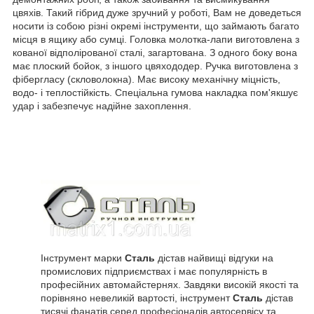
цвяхів. Такий гібрид дуже зручний у роботі, Вам не доведеться
носити із собою різні окремі інструменти, що займають багато
місця в ящику або сумці. Головка молотка-лапи виготовлена з
кованої відполірованої сталі, загартована. З одного боку вона
має плоский бойок, з іншого цвяхододер. Ручка виготовлена з
фібергласу (скловолокна). Має високу механічну міцність,
водо- і теплостійкість. Спеціальна гумова накладка пом'якшує
удар і забезпечує надійне захоплення.
Інструмент марки
Сталь
дістав найвищі відгуки на
промислових підприємствах і має популярність в
професійних автомайстернях. Завдяки високій якості та
порівняно невеликій вартості, інструмент
Сталь
дістав
тисячі фанатів серед професіоналів автосервісу та