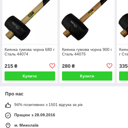
Киянка гумова чорна 680 г
Киянка гумова чорна 900 г
Киян
Сталь 44074
Сталь 44075
г Ст
215
280
335
₴
₴
Купити
Купити
Про нас
94% позитивних з 1501 відгука за рік
Працює з 28.09.2016
м. Миколаїв