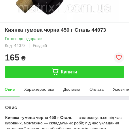
Киянка гумова чорна 450 г Сталь 44073
Готово до відправки
Код: 44073
Роздріб
165
₴
Купити
Опис
Характеристики
Доставка
Оплата
Умови п
Опис
Киянка гумова чорна 450 г Сталь
— застосовується під час
кузовних, монтажно — складальних робіт, під час укладання
тротуарної плитки, для оброблення металів, підгонки