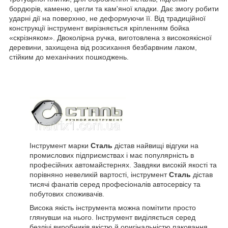
бордюрів, каменю, цегли та кам'яної кладки. Дає змогу робити
ударні дії на поверхню, не деформуючи її. Від традиційної
конструкції інструмент вирізняється кріпленням бойка
«скрізняком». Двоколірна ручка, виготовлена з високоякісної
деревини, захищена від розсихання безбарвним лаком,
стійким до механічних пошкоджень.
Інструмент марки
Сталь
дістав найвищі відгуки на
промислових підприємствах і має популярність в
професійних автомайстернях. Завдяки високій якості та
порівняно невеликій вартості, інструмент
Сталь
дістав
тисячі фанатів серед професіоналів автосервісу та
побутових споживачів.
Висока якість інструмента можна помітити просто
глянувши на нього. Інструмент виділяється серед
безлічі виробників якістю й оригінальністю паковання,