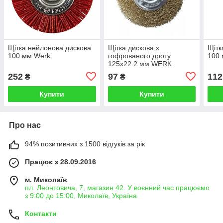
Щітка нейлонова дискова
Щітка дискова з
Щітк
100 мм Werk
гофрованого дроту
100
125х22.2 мм WERK
7132672
252
97
112
₴
₴
Купити
Купити
Про нас
94% позитивних з 1500 відгуків за рік
Працює з 28.09.2016
м. Миколаїв
пл. Леонтовича, 7, магазин 42. У воєнний час працюємо
з 9:00 до 15:00, Миколаїв, Україна
Контакти