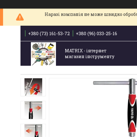
Наразі компанія не може швидко обробля
+380 (73) 161-53-72
+380 (96) 033-25-16
MATRIX - інтернет
магазин інструменту