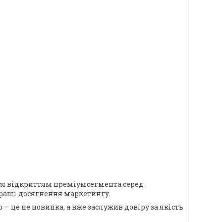
ався відкриттям преміумсегмента серед
йкращі досягнення маркетингу.
— це не новинка, а вже заслужив довіру за якість