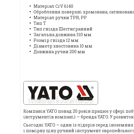
Матеріал CrV 6140
Оброблення поверхні хромована, сатинован
Матеріал ручки TPR, PP
Тип T
Тип гнізда Шестигранний
Загальна довжина 310 мм
Розмір гнізда 12 мм
Діаметр хвостовика 10 мм
Довжина ручки 200 мм
Компанія YATO понад 20 років працює у сфері по
інструментів компанії — бренда YATO. У розвито
Сьогодні YATO — один із лідерів серед іноземних
і помірну ціну ручний інструмент європейського