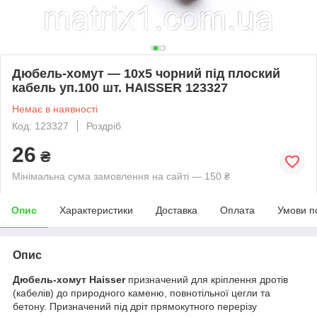
Дюбель-хомут — 10х5 чорний під плоский
кабель уп.100 шт. HAISSER 123327
Немає в наявності
Код: 123327
Роздріб
26
₴
Мінімальна сума замовлення на сайті — 150 ₴
Опис
Характеристики
Доставка
Оплата
Умови п
Опис
Дюбель-хомут Haisser
призначений для кріплення дротів
(кабелів) до природного каменю, повнотільної цегли та
бетону. Призначений під дріт прямокутного перерізу