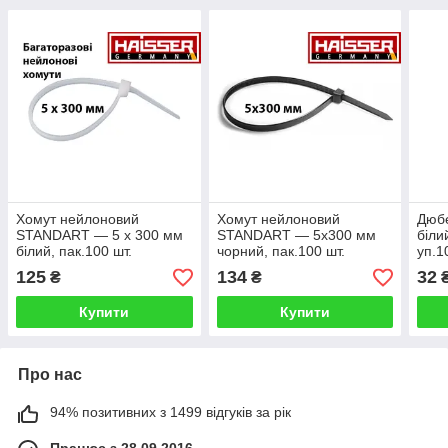
Хомут нейлоновий
Хомут нейлоновий
Дюб
STANDART — 5 х 300 мм
STANDART — 5х300 мм
біли
білий, пак.100 шт.
чорний, пак.100 шт.
уп.1
(HAISSER)
HAISSER 123455
123
125
134
32
₴
₴
Купити
Купити
Про нас
94% позитивних з 1499 відгуків за рік