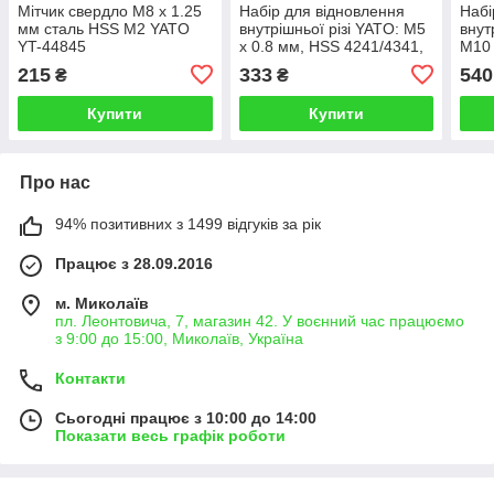
Мітчик свердло М8 х 1.25
Набір для відновлення
Набі
мм сталь HSS M2 YATO
внутрішньої різі YATO: М5
внут
YT-44845
x 0.8 мм, HSS 4241/4341,
М10 
30 шт
4241
215
333
540
₴
₴
Купити
Купити
Про нас
94% позитивних з 1499 відгуків за рік
Працює з 28.09.2016
м. Миколаїв
пл. Леонтовича, 7, магазин 42. У воєнний час працюємо
з 9:00 до 15:00, Миколаїв, Україна
Контакти
Сьогодні працює з 10:00 до 14:00
Показати весь графік роботи