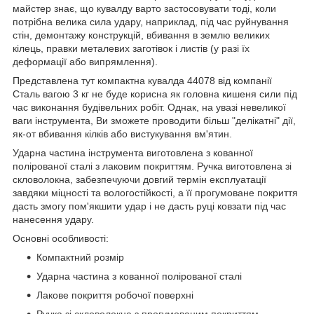
майстер знає, що кувалду варто застосовувати тоді, коли
потрібна велика сила удару, наприклад, під час руйнування
стін, демонтажу конструкцій, вбивання в землю великих
кілець, правки металевих заготівок і листів (у разі їх
деформації або випрямлення).
Представлена тут компактна кувалда 44078 від компанії
Сталь вагою 3 кг не буде корисна як головна кишеня сили під
час виконання будівельних робіт. Однак, на увазі невеликої
ваги інструмента, Ви зможете проводити більш "делікатні" дії,
як-от вбивання кілків або вистукування вм'ятин.
Ударна частина інструмента виготовлена з кованної
полірованої сталі з лаковим покриттям. Ручка виготовлена зі
скловолокна, забезпечуючи довгий термін експлуатації
завдяки міцності та вологостійкості, а її прогумоване покриття
дасть змогу пом'якшити удар і не дасть руці ковзати під час
нанесення удару.
Основні особливості:
Компактний розмір
Ударна частина з кованної полірованої сталі
Лакове покриття робочої поверхні
Ручка зі скловолокна з прогумованим покриттям