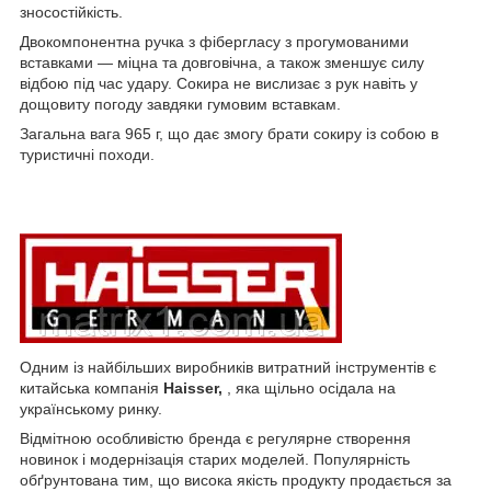
зносостійкість.
Двокомпонентна ручка з фібергласу з прогумованими
вставками — міцна та довговічна, а також зменшує силу
відбою під час удару. Сокира не вислизає з рук навіть у
дощовиту погоду завдяки гумовим вставкам.
Загальна вага 965 г, що дає змогу брати сокиру із собою в
туристичні походи.
Одним із найбільших виробників витратний інструментів є
китайська компанія
Haisser,
, яка щільно осідала на
українському ринку.
Відмітною особливістю бренда є регулярне створення
новинок і модернізація старих моделей. Популярність
обґрунтована тим, що висока якість продукту продається за