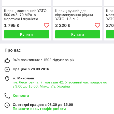
Шприц мастильний YATO,
Шприц ручний для
Шлан
500 см3, 70 MPa. з
відсмоктування рідини
маст
жорсткою і гнучкістю.
YATO: 1,5 л, 2
YATO
трубками
універсальні адаптери
МПа
1 795
2 220
270
₴
₴
Купити
Купити
Про нас
94% позитивних з 1502 відгуків за рік
Працює з 28.09.2016
м. Миколаїв
пл. Леонтовича, 7, магазин 42. У воєнний час працюємо
з 9:00 до 15:00, Миколаїв, Україна
Контакти
Сьогодні працює з 08:30 до 15:00
Показати весь графік роботи