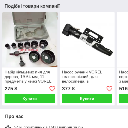
Подібні товари компанії
Набір кільцевих пил для
Насос ручний VOREL
Насо
дерева, 19-64 мм, 11
телескопічний, для
верт
предметів у кейсі VOREL
велосипеда, в
з ма
22570 (Польща)
алюмінієвому корпусі
Tols
275
377
516
₴
₴
(Польша)
Купити
Купити
Про нас
94% позитивних з 1500 відгуків за рік