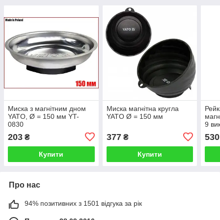
Миска з магнітним дном
Миска магнітна кругла
Рейк
YATO, Ø = 150 мм YT-
YATO Ø = 150 мм
магн
0830
9 ви
х 40
203
377
530
₴
₴
Купити
Купити
Про нас
94% позитивних з 1501 відгука за рік