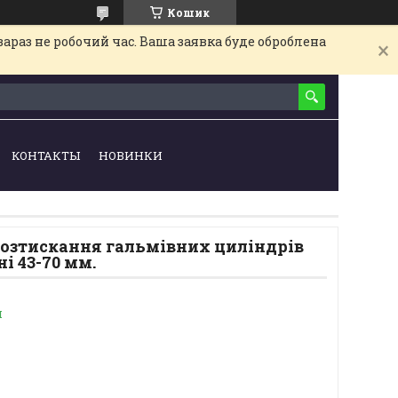
Кошик
араз не робочий час. Ваша заявка буде оброблена
КОНТАКТЫ
НОВИНКИ
розтискання гальмівних циліндрів
і 43-70 мм.
и