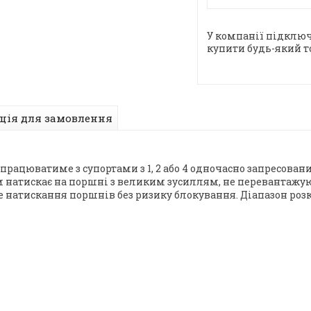
У компанії підключ
купити будь-який т
ція для замовлення
 працюватиме з супортами з 1, 2 або 4 одночасно запресо
натискає на поршні з великим зусиллям, не перевантажую
е натискання поршнів без ризику блокування. Діапазон роз