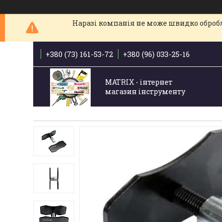
Наразі компанія не може швидко обробля
+380 (73) 161-53-72
+380 (96) 033-25-16
MATRIX - інтернет
магазин інструменту