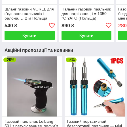
Шланг газовий VOREL для
Пальник газовий паяльник
Газо
з'єднання пальників і
для нагрівання; t = 1350
безд
балона. L=2 м Польща
°C YATO (Польща)
міні
паян
540
890
280
₴
₴
Купити
Купити
Акційні пропозиції та новинки
–29%
–5%
Газовий паяльник Leibang
Газовий портативний
501 з регулюванням полум'я
бездротовий паяльник — міні