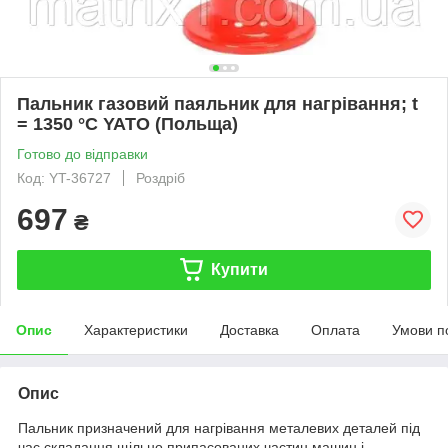
Пальник газовий паяльник для нагрівання; t
= 1350 °C YATO (Польща)
Готово до відправки
Код: YT-36727
Роздріб
697
₴
Купити
Опис
Характеристики
Доставка
Оплата
Умови п
Опис
Пальник призначений для нагрівання металевих деталей під
час складання щільно припасованих частин машин і