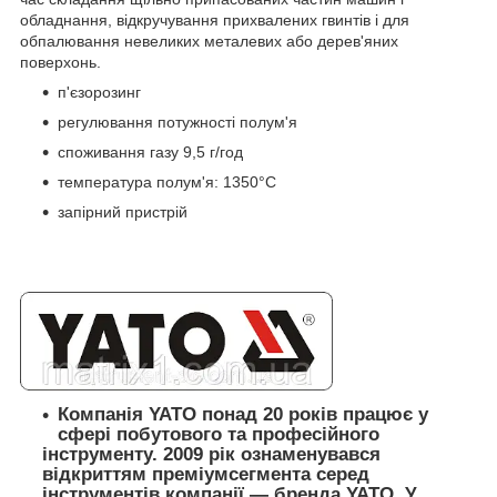
обладнання, відкручування прихвалених гвинтів і для
обпалювання невеликих металевих або дерев'яних
поверхонь.
п'єзорозинг
регулювання потужності полум'я
споживання газу 9,5 г/год
температура полум'я: 1350°C
запірний пристрій
Компанія YATO понад 20 років працює у
сфері побутового та професійного
інструменту. 2009 рік ознаменувався
відкриттям преміумсегмента серед
інструментів компанії — бренда YATO. У