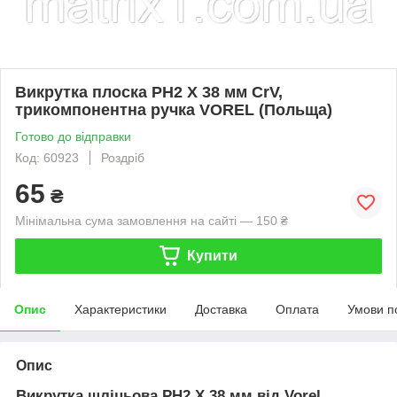
Викрутка плоска PH2 Х 38 мм CrV,
трикомпонентна ручка VOREL (Польща)
Готово до відправки
Код: 60923
Роздріб
65
₴
Мінімальна сума замовлення на сайті — 150 ₴
Купити
Опис
Характеристики
Доставка
Оплата
Умови п
Опис
Викрутка шліцьова
PH2 Х 38
мм від Vorel.