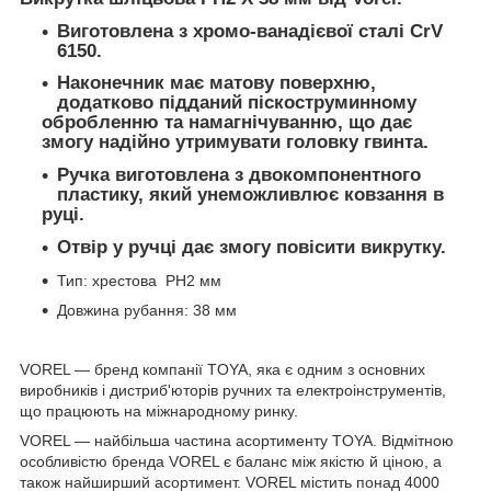
Виготовлена з хромо-ванадієвої сталі CrV
6150.
Наконечник має матову поверхню,
додатково підданий піскоструминному
обробленню та намагнічуванню, що дає
змогу надійно утримувати головку гвинта.
Ручка виготовлена з двокомпонентного
пластику, який унеможливлює ковзання в
руці.
Отвір у ручці дає змогу повісити викрутку.
Тип: хрестова PH2 мм
Довжина рубання: 38 мм
VOREL — бренд компанії TOYA, яка є одним з основних
виробників і дистриб'юторів ручних та електроінструментів,
що працюють на міжнародному ринку.
VOREL — найбільша частина асортименту TOYA. Відмітною
особливістю бренда VOREL є баланс між якістю й ціною, а
також найширший асортимент. VOREL містить понад 4000