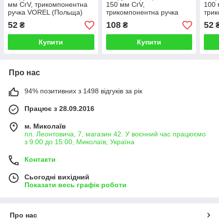
мм CrV, трикомпонентна
150 мм CrV,
100 
ручка VOREL (Польща)
трикомпонентна ручка
трик
VOREL 60967 (Польща)
VOR
52
108
52
₴
₴
Купити
Купити
Про нас
94% позитивних з 1498 відгуків за рік
Працює з 28.09.2016
м. Миколаїв
пл. Леонтовича, 7, магазин 42. У воєнний час працюємо
з 9:00 до 15:00, Миколаїв, Україна
Контакти
Сьогодні вихідний
Показати весь графік роботи
Про нас