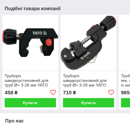
Подібні товари компанії
Труборіз
Труборіз
Труб
швидкоустановний для
швидкоустановний для
мм, 
труб Ø= 3-28 мм YATO
труб Ø= 3-28 мм YATO
із з
Польща
Польща
Пол
458
710
965
₴
₴
Купити
Купити
Про нас