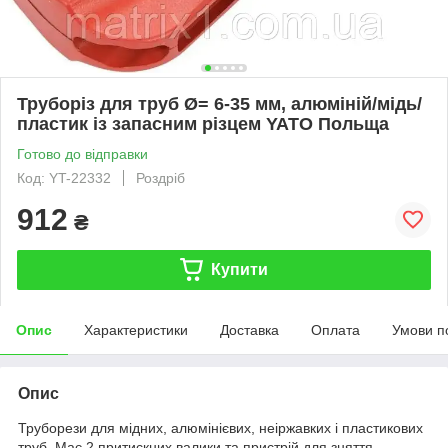
Труборіз для труб Ø= 6-35 мм, алюміній/мідь/
пластик із запасним різцем YATO Польща
Готово до відправки
Код: YT-22332
Роздріб
912
₴
Купити
Опис
Характеристики
Доставка
Оплата
Умови п
Опис
Труборези для мідних, алюмінієвих, неіржавких і пластикових
труб. Має 2 притискних валики та пристрій для зняття