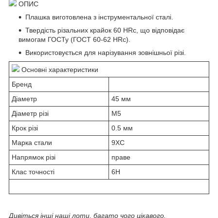
ОПИС
Плашка виготовлена з інструментальної сталі.
Твердість різальних крайок 60 HRc, що відповідає
вимогам ГОСТу (ГОСТ 60-62 HRc).
Використовується для нарізування зовнішньої різі.
Основні характеристики
Бренд
Діаметр
45 мм
Діаметр різі
М5
Крок різі
0.5 мм
Марка стали
9ХС
Напрямок різі
праве
Клас точності
6H
Дивіться інші наші лоти, багато чого цікавого.