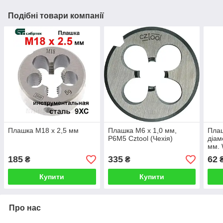
Подібні товари компанії
Плашка М18 х 2,5 мм
Плашка М6 х 1,0 мм,
Плаш
Р6М5 Cztool (Чехія)
діам
мм.
185
335
62
₴
₴
Купити
Купити
Про нас