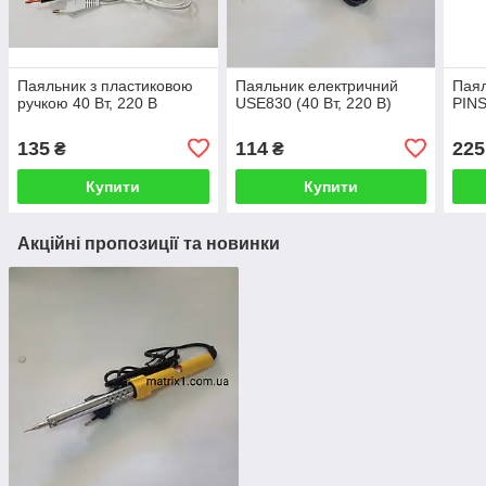
Паяльник з пластиковою
Паяльник електричний
Паял
ручкою 40 Вт, 220 В
USE830 (40 Вт, 220 В)
PINS
135
114
225
₴
₴
Купити
Купити
Акційні пропозиції та новинки