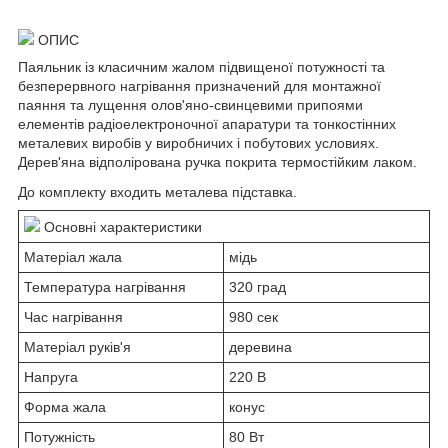
ОПИС
Паяльник із класичним жалом підвищеної потужності та
безперервного нагрівання призначений для монтажної
паяння та лущення олов'яно-свинцевими припоями
елементів радіоелектроночної апаратури та тонкостінних
металевих виробів у виробничих і побутових условиях.
Дерев'яна відполірована ручка покрита термостійким лаком.
До комплекту входить металева підставка.
Основні характеристики
Матеріал жала
мідь
Температура нагрівання
320 град
Час нагрівання
980 сек
Матеріал руків'я
деревина
Напруга
220 В
Форма жала
конус
Потужність
80 Вт