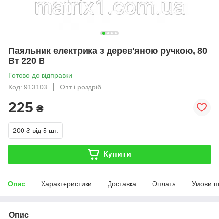
Паяльник електрика з дерев'яною ручкою, 80
Вт 220 В
Готово до відправки
Код: 913103
Опт і роздріб
225
₴
200 ₴
від 5 шт.
Купити
Опис
Характеристики
Доставка
Оплата
Умови п
Опис