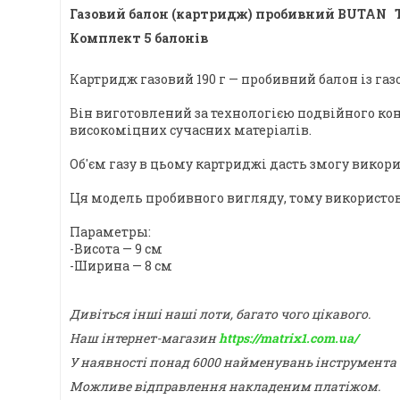
Газовий балон (картридж) пробивний BUTAN Ти
Комплект 5 балонів
Картридж газовий 190 г — пробивний балон із газ
Він виготовлений за технологією подвійного кон
високоміцних сучасних матеріалів.
Об'єм газу в цьому картриджі дасть змогу викори
Ця модель пробивного вигляду, тому використову
Параметры:
-Висота — 9 см
-Ширина — 8 см
Дивіться інші наші лоти, багато чого цікавого.
Наш інтернет-магазин
https://matrix1.com.ua/
У наявності понад 6000 найменувань інструмента
Можливе відправлення накладеним платіжом.