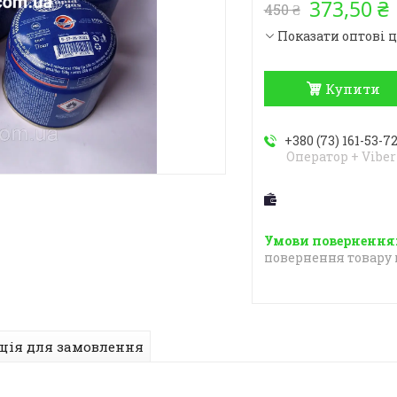
373,50 ₴
450 ₴
Показати оптові 
Купити
+380 (73) 161-53-7
Оператор + Viber
повернення товару 
ція для замовлення