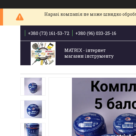
Наразі компанія не може швидко обробля
+380 (73) 161-53-72
+380 (96) 033-25-16
MATRIX - інтернет
магазин інструменту