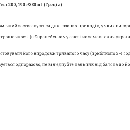
п 200, 190г/330ml (Греція)
ом, який застосовується для газових приладів, у яких викор
тролю якості (в Європейському союзі на замовлення українс
стовувати його впродовж тривалого часу (приблизно 3-4 год
ється одноразово, не від'єднуйте пальник від балона до й