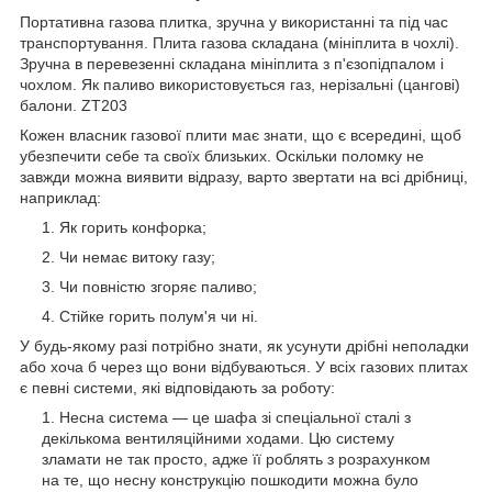
Портативна газова плитка, зручна у використанні та під час
транспортування. Плита газова складана (мініплита в чохлі).
Зручна в перевезенні складана мініплита з п'єзопідпалом і
чохлом. Як паливо використовується газ, нерізальні (цангові)
балони. ZT203
Кожен власник газової плити має знати, що є всередині, щоб
убезпечити себе та своїх близьких. Оскільки поломку не
завжди можна виявити відразу, варто звертати на всі дрібниці,
наприклад:
Як горить конфорка;
Чи немає витоку газу;
Чи повністю згоряє паливо;
Стійке горить полум'я чи ні.
У будь-якому разі потрібно знати, як усунути дрібні неполадки
або хоча б через що вони відбуваються. У всіх газових плитах
є певні системи, які відповідають за роботу:
Несна система — це шафа зі спеціальної сталі з
декількома вентиляційними ходами. Цю систему
зламати не так просто, адже її роблять з розрахунком
на те, що несну конструкцію пошкодити можна було