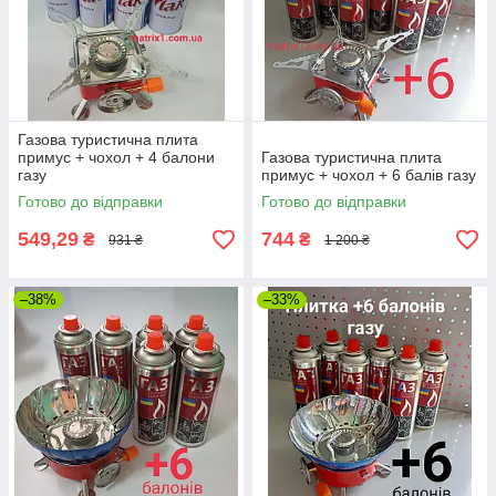
Газова туристична плита
примус + чохол + 4 балони
Газова туристична плита
газу
примус + чохол + 6 балів газу
Готово до відправки
Готово до відправки
549,29
744
₴
₴
931 ₴
1 200 ₴
–38%
–33%