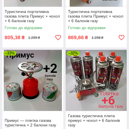
Туристична портативна
Туристична портативна
газова плита Примус + чохол
газова плита Примус + чохол
+ 6 балонів газу
+ 6 балонів газу
Готово до відправки
Готово до відправки
805,38
869,66
₴
₴
1 299 ₴
1 298 ₴
–33%
–32%
Газова туристична плита
Примус — плитка газова
примус + чохол + 6 балонів
туристична + 2 балони газу
газу