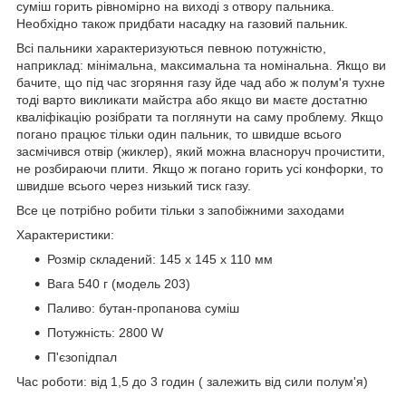
суміш горить рівномірно на виході з отвору пальника.
Необхідно також придбати насадку на газовий пальник.
Всі пальники характеризуються певною потужністю,
наприклад: мінімальна, максимальна та номінальна. Якщо ви
бачите, що під час згоряння газу йде чад або ж полум'я тухне
тоді варто викликати майстра або якщо ви маєте достатню
кваліфікацію розібрати та поглянути на саму проблему. Якщо
погано працює тільки один пальник, то швидше всього
засмічився отвір (жиклер), який можна власноруч прочистити,
не розбираючи плити. Якщо ж погано горить усі конфорки, то
швидше всього через низький тиск газу.
Все це потрібно робити тільки з запобіжними заходами
Характеристики:
Розмір складений: 145 х 145 х 110 мм
Вага 540 г (модель 203)
Паливо: бутан-пропанова суміш
Потужність: 2800 W
П'єзопідпал
Час роботи: від 1,5 до 3 годин ( залежить від сили полум'я)