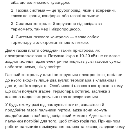
хіба що величезною кувалдою.
Газова система — це трубопровід, який є всередині,
також це крани, конфорки або газові пальники.
Система контролю й керування відповідає за
термометр, таймер і мікропроцесор.
Система газового контролю — являє собою
термопару з електромагнітною клямкою.
Деякі газові плити обладнані таким пристроєм, як
електрозапалювання. Потужна іскра в 10-20 кВт не вимагає
жодної ізоляції, адже електрична міцність усієї газової суміші
набагато нижча, ніж у повітря.
Газовий контроль у плиті не керується електронікою, оскільки
до нього входить лише два вузли: термопара з клапаном і
дроти, які їх з'єднують. Особливості газового контролю в тому,
що коли полум'я згасне, термопара остигає, заслінка з
клапана падає і як результат газ перекривається.
У будь-якому разі під час купівлі плити, запасіться й
придбайте газові пальники гуртом, адже вони можуть
знадобитися в найневідповідніший момент. Адже газові
пальники потрібні для того, щоб стійко горів газ. Принципом
роботи пальників є змішування палива та кисню, завдяки чому