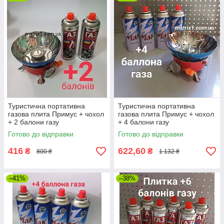
Туристична портативна
Туристична портативна
газова плита Примус + чохол
газова плита Примус + чохол
+ 2 балони газу
+ 4 балони газу
Готово до відправки
Готово до відправки
416
622,60
₴
₴
800 ₴
1 132 ₴
–41%
–38%