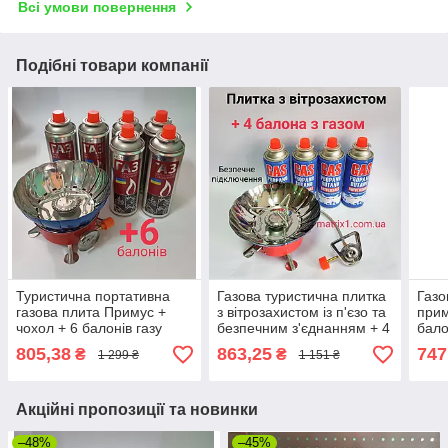
Всі умови повернення
Подібні товари компанії
Туристична портативна
Газова туристична плитка
Газо
газова плита Примус +
з вітрозахистом із п'єзо та
прим
чохол + 6 балонів газу
безпечним з'єднанням + 4
бало
балони газу
805,38
863,25
747
₴
₴
1 299 ₴
1 151 ₴
Акційні пропозиції та новинки
–48%
–45%