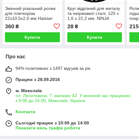
Змінний різальний ролик
Круг відрізний для металу
Роли
для плиткоріза
та неіржавкої сталі, 125 х
підш
22х10,5х2,0 мм Haisser
1,6 х 22,2 мм. NINJA
покр
64037
YT-
360
28
215
₴
₴
Купити
Купити
Про нас
94% позитивних з 1497 відгуків за рік
Працює з 28.09.2016
м. Миколаїв
пл. Леонтовича, 7, магазин 42. У воєнний час працюємо
з 9:00 до 15:00, Миколаїв, Україна
Контакти
Сьогодні працює з 10:00 до 14:00
Показати весь графік роботи