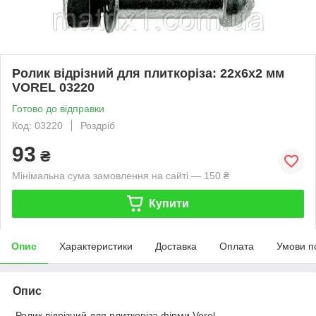
Ролик відрізний для плиткоріза: 22х6х2 мм
VOREL 03220
Готово до відправки
Код: 03220
Роздріб
93
₴
Мінімальна сума замовлення на сайті — 150 ₴
Купити
Опис
Характеристики
Доставка
Оплата
Умови п
Опис
Ролик відрізний для плиткоріза фірми Vorel.