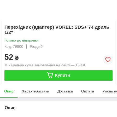
Перехідник (адаптер) VOREL: SDS+ 74 дриль
1/2"
Готово до відправки
Код: 79800
Роздріб
52
₴
Мінімальна сума замовлення на сайті — 150 ₴
Купити
Опис
Характеристики
Доставка
Оплата
Умови п
Опис