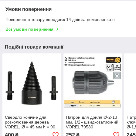
Умови повернення
Повернення товару впродовж 14 днів за домовленістю
Всі умови повернення
Подібні товари компанії
Свердло конічне для
Патрон для дриля Ø-2-13
Патр
розколювання дерева
мм, 1/2» швидкозатискний
ключ
VOREL, Ø = 45 мм h = 90
VOREL 79580
Ø-1,
мм з 2 шпинделями (SDS
796
400
252
245
₴
₴