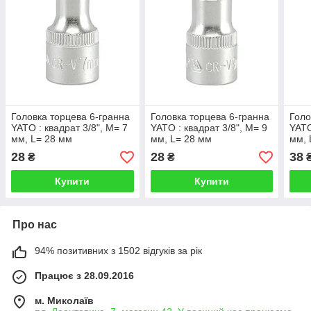
Головка торцева 6-гранна
Головка торцева 6-гранна
Голо
YATO : квадрат 3/8", M= 7
YATO : квадрат 3/8", M= 9
YATO
мм, L= 28 мм
мм, L= 28 мм
мм, 
28
28
38
₴
₴
Купити
Купити
Про нас
94% позитивних з 1502 відгуків за рік
Працює з 28.09.2016
м. Миколаїв