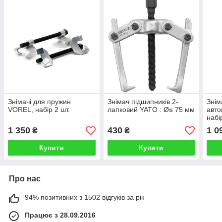
Знімачі для пружин
Знімач підшипників 2-
Знім
VOREL, набір 2 шт.
лапковий YATO : Ø≤ 75 мм
авто
набі
(По
1 350
430
1 0
₴
₴
Купити
Купити
Про нас
94% позитивних з 1502 відгуків за рік
Працює з 28.09.2016