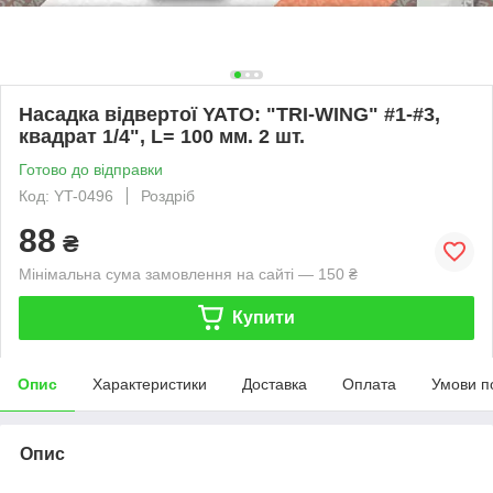
Насадка відвертої YATO: "TRI-WING" #1-#3,
квадрат 1/4", L= 100 мм. 2 шт.
Готово до відправки
Код: YT-0496
Роздріб
88
₴
Мінімальна сума замовлення на сайті — 150 ₴
Купити
Опис
Характеристики
Доставка
Оплата
Умови п
Опис