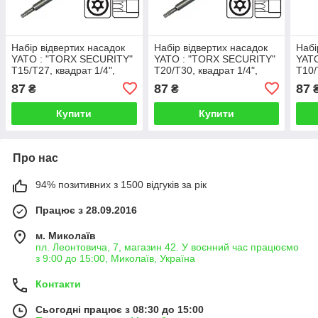
Набір відвертих насадок
Набір відвертих насадок
Набі
YATO : "TORX SECURITY"
YATO : "TORX SECURITY"
YAT
T15/T27, квадрат 1/4",
T20/T30, квадрат 1/4",
T10/
L=100мм. 2 шт.
L=100мм. 2 шт.
L=10
87
87
87
₴
₴
Купити
Купити
Про нас
94% позитивних з 1500 відгуків за рік
Працює з 28.09.2016
м. Миколаїв
пл. Леонтовича, 7, магазин 42. У воєнний час працюємо
з 9:00 до 15:00, Миколаїв, Україна
Контакти
Сьогодні працює з 08:30 до 15:00